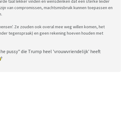
harde taal lekker vinden en wensdenken dat een sterke leider
ij zijn van compromissen, machtsmisbruik kunnen toepassen en
n.
'wensen'. Ze zouden ook overal mee weg willen komen, het
onder tegenspraak) en geen rekening hoeven houden met
the pussy" die Trump heel 'vrouwvriendelijk' heeft