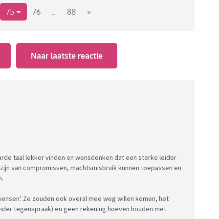
ezingen, op een wereldtoneel waarin veel gebeurd op dit
75
76
..
88
»
Naar laatste reactie
harde taal lekker vinden en wensdenken dat een sterke leider
ij zijn van compromissen, machtsmisbruik kunnen toepassen en
n.
'wensen'. Ze zouden ook overal mee weg willen komen, het
onder tegenspraak) en geen rekening hoeven houden met