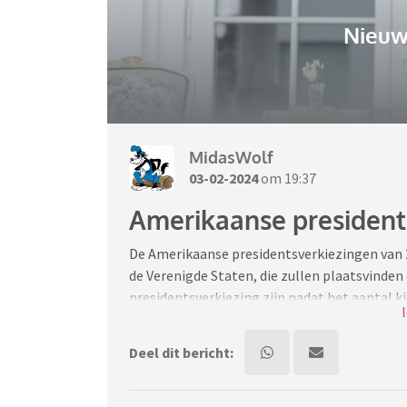
Nieuw
MidasWolf
03-02-2024
om 19:37
Amerikaanse president
De Amerikaanse presidentsverkiezingen van 2
de Verenigde Staten, die zullen plaatsvinden
presidentsverkiezing zijn nadat het aantal k
volkstelling van 2020.
Deel dit bericht:
Nog eens 4 jaar Joe Biden, of wordt het een
Huis is in volle gang. Op 5 november 2024 zij