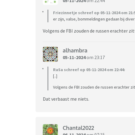
05-11-2024
om 22:44
Friezinnetje schreef op 05-11-2024 om 21:
er zijn, valse, bommeldingen gedaan bij dive
Volgens de FBI zouden de russen erachter zit
alhambra
05-11-2024
om 23:17
RaSa schreef op 05-11-2024 om 22:44:
[..]
Volgens de FBI zouden de russen erachter zit
Dat verbaast me niets.
Chantal2022
06-11-2024
om 07:15