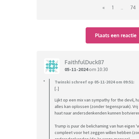
Schrijf hier mee over deze belangrijke verki
«
1
..
74
moment.
Plaats een reactie
FaithfulDuck87
05-11-2024
om 10:30
Twinski schreef op 05-11-2024 om 09:51:
[..]
Lijkt op een mix van sympathy for the devil, 
alles kan oplossen (zonder tegenspraak). Vr
haat naar andersdenkenden kunnen botviere
Trump is puur de belichaming van hun eigen 
compleet voor het zeggen willen hebben (z
andersdenkenden (de 2e rangs mensen)