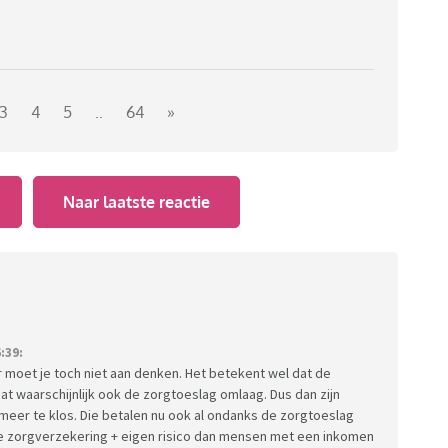
3
4
5
..
64
»
Naar laatste reactie
:39:
r moet je toch niet aan denken. Het betekent wel dat de
at waarschijnlijk ook de zorgtoeslag omlaag. Dus dan zijn
meer te klos. Die betalen nu ook al ondanks de zorgtoeslag
de zorgverzekering + eigen risico dan mensen met een inkomen