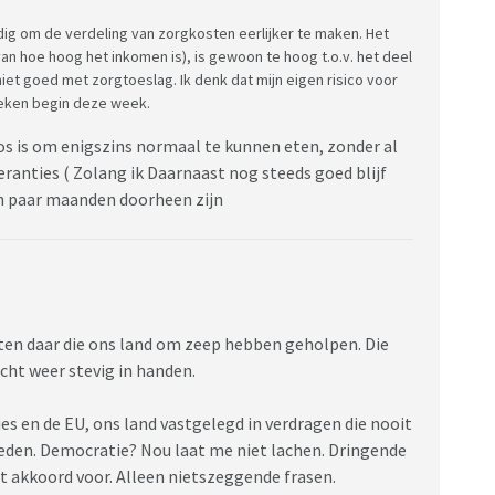
dig om de verdeling van zorgkosten eerlijker te maken. Het
 van hoe hoog het inkomen is), is gewoon te hoog t.o.v. het deel
niet goed met zorgtoeslag. Ik denk dat mijn eigen risico voor
oeken begin deze week.
oos is om enigszins normaal te kunnen eten, zonder al
eranties ( Zolang ik Daarnaast nog steeds goed blijf
een paar maanden doorheen zijn
tten daar die ons land om zeep hebben geholpen. Die
cht weer stevig in handen.
s en de EU, ons land vastgelegd in verdragen die nooit
den. Democratie? Nou laat me niet lachen. Dringende
 akkoord voor. Alleen nietszeggende frasen.