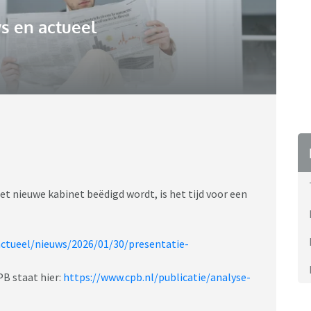
s en actueel
t nieuwe kabinet beëdigd wordt, is het tijd voor een
ctueel/nieuws/2026/01/30/presentatie-
B staat hier:
https://www.cpb.nl/publicatie/analyse-