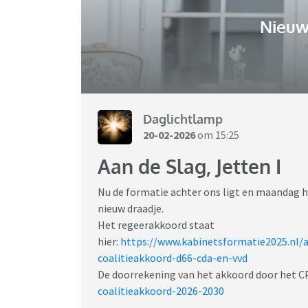
Nieuw
Daglichtlamp
20-02-2026
om 15:25
Aan de Slag, Jetten I
Nu de formatie achter ons ligt en maandag he
nieuw draadje.
Het regeerakkoord staat
hier:
https://www.kabinetsformatie2025.nl/a
coalitieakkoord-d66-cda-en-vvd
De doorrekening van het akkoord door het CP
coalitieakkoord-2026-2030