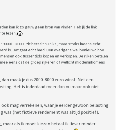
en kan ik zo gauw geen bron van vinden. Heb jij de link
 te lezen
59000/118.000 zit betaalt nu niks, maar straks ineens echt
seerd is. Dat gaat echt hard. Ben overigens wel benieuwd hoe
mensen ook tussentijds kopen en verkopen. De rijken betalen
et mee eens dat de groep rijkeren of wellicht middeninkomens
, dan maak je dus 2000-8000 euro winst. Met een
lasting. Het is inderdaad meer dan nu maar ook niet
es ook mag verrekenen, waar je eerder gewoon belasting
 was (het fictieve rendement was altijd positief).
ng, maar als ik moet kiezen betaal ik liever minder