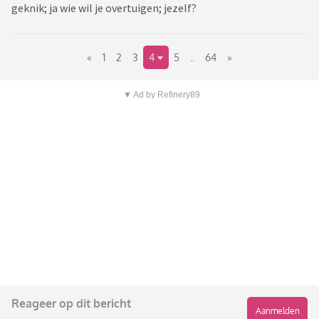
geknik; ja wie wil je overtuigen; jezelf?
«
1
2
3
4
5
..
64
»
▼ Ad by Refinery89
Reageer op dit bericht
Aanmelden