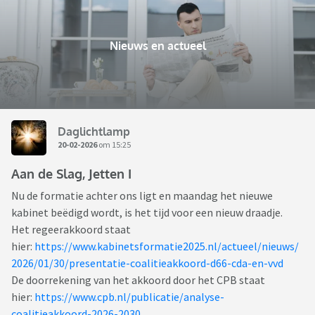
Nieuws en actueel
Daglichtlamp
20-02-2026
om 15:25
Aan de Slag, Jetten I
Nu de formatie achter ons ligt en maandag het nieuwe
kabinet beëdigd wordt, is het tijd voor een nieuw draadje.
Het regeerakkoord staat
hier:
https://www.kabinetsformatie2025.nl/actueel/nieuws/
2026/01/30/presentatie-coalitieakkoord-d66-cda-en-vvd
De doorrekening van het akkoord door het CPB staat
hier:
https://www.cpb.nl/publicatie/analyse-
coalitieakkoord-2026-2030