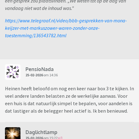
één gesprek zou plaatsvinden. „We weten tot op de dag van
vandaag niet wat de inhoud was.”
https://www.telegraaf.nl/video/bbb-gesprekken-van-mona-
keijzer-met-markuszower-waren-zonder-onze-
toestemming/136543782.html
PensioNada
25-02-2026
om 14:36
Heinen heeft beloofd om nog een keer naar box 3 te kijken. In
veel andere landen belasten ze de werkelijke aanwas. Voor
een huis is dat natuurlijk simpel te bepalen, voor aandelen is
dat lastiger als de belegger heel actief is. Ik ben benieuwd.
Daglichtlamp
25-02-2026
om 15:22