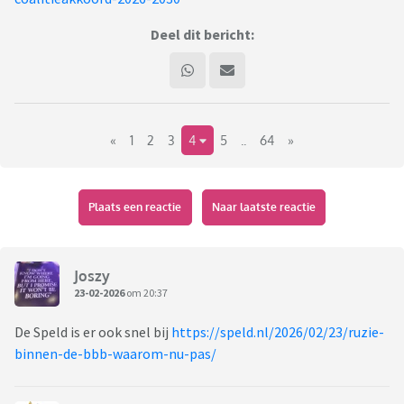
Deel dit bericht:
«
1
2
3
4
5
..
64
»
Plaats een reactie
Naar laatste reactie
Joszy
23-02-2026
om 20:37
De Speld is er ook snel bij
https://speld.nl/2026/02/23/ruzie-
binnen-de-bbb-waarom-nu-pas/