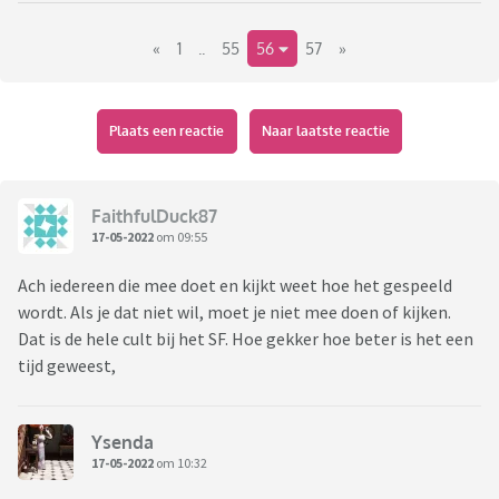
«
1
..
55
56
57
»
Plaats een reactie
Naar laatste reactie
FaithfulDuck87
17-05-2022
om 09:55
Ach iedereen die mee doet en kijkt weet hoe het gespeeld
wordt. Als je dat niet wil, moet je niet mee doen of kijken.
Dat is de hele cult bij het SF. Hoe gekker hoe beter is het een
tijd geweest,
Ysenda
17-05-2022
om 10:32