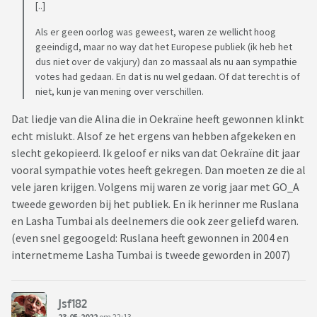
[..]
Als er geen oorlog was geweest, waren ze wellicht hoog
geeindigd, maar no way dat het Europese publiek (ik heb het
dus niet over de vakjury) dan zo massaal als nu aan sympathie
votes had gedaan. En dat is nu wel gedaan. Of dat terecht is of
niet, kun je van mening over verschillen.
Dat liedje van die Alina die in Oekraïne heeft gewonnen klinkt
echt mislukt. Alsof ze het ergens van hebben afgekeken en
slecht gekopieerd. Ik geloof er niks van dat Oekraïne dit jaar
vooral sympathie votes heeft gekregen. Dan moeten ze die al
vele jaren krijgen. Volgens mij waren ze vorig jaar met GO_A
tweede geworden bij het publiek. En ik herinner me Ruslana
en Lasha Tumbai als deelnemers die ook zeer geliefd waren.
(even snel gegoogeld: Ruslana heeft gewonnen in 2004 en
internetmeme Lasha Tumbai is tweede geworden in 2007)
Jsf182
23-05-2022
om 22:13