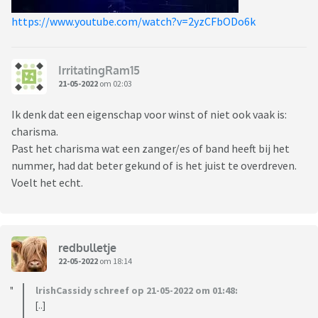
https://www.youtube.com/watch?v=2yzCFbODo6k
IrritatingRam15
21-05-2022
om 02:03
Ik denk dat een eigenschap voor winst of niet ook vaak is:
charisma.
Past het charisma wat een zanger/es of band heeft bij het
nummer, had dat beter gekund of is het juist te overdreven.
Voelt het echt.
redbulletje
22-05-2022
om 18:14
lrishCassidy schreef op 21-05-2022 om 01:48:
[..]