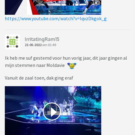
https://www.youtube.com/watch?v=lqvzDkgok_g
IrritatingRam15
21-05-2022
om 01:49
Ik heb me suf gestemd voor hun vorig jaar, dit jaar gingen al
mijn stemmen naar Moldavïe
Vanuit de zaal toen, dak ging eraf