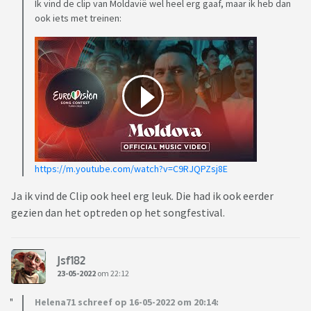
Ik vind de clip van Moldavië wel heel erg gaaf, maar ik heb dan
ook iets met treinen:
https://m.youtube.com/watch?v=C9RJQPZsj8E
Ja ik vind de Clip ook heel erg leuk. Die had ik ook eerder
gezien dan het optreden op het songfestival.
Jsf182
23-05-2022
om 22:12
Helena71 schreef op 16-05-2022 om 20:14: