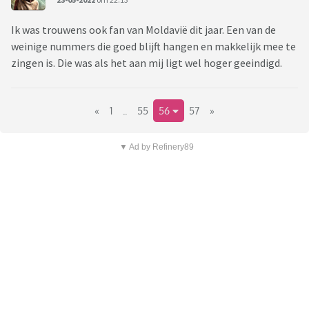
Ik was trouwens ook fan van Moldavië dit jaar. Een van de
weinige nummers die goed blijft hangen en makkelijk mee te
zingen is. Die was als het aan mij ligt wel hoger geeindigd.
«
1
..
55
56
57
»
▼ Ad by Refinery89