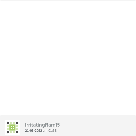
IrritatingRam15
21-05-2022
om 01:38