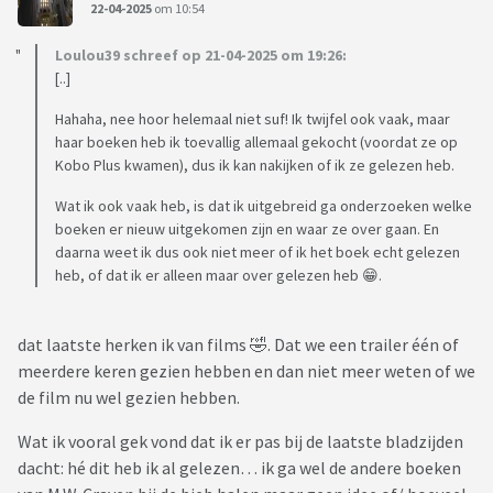
22-04-2025
om 10:54
Loulou39 schreef op 21-04-2025 om 19:26:
[..]
Hahaha, nee hoor helemaal niet suf! Ik twijfel ook vaak, maar
haar boeken heb ik toevallig allemaal gekocht (voordat ze op
Kobo Plus kwamen), dus ik kan nakijken of ik ze gelezen heb.
Wat ik ook vaak heb, is dat ik uitgebreid ga onderzoeken welke
boeken er nieuw uitgekomen zijn en waar ze over gaan. En
daarna weet ik dus ook niet meer of ik het boek echt gelezen
heb, of dat ik er alleen maar over gelezen heb 😁.
dat laatste herken ik van films 🤣. Dat we een trailer één of
meerdere keren gezien hebben en dan niet meer weten of we
de film nu wel gezien hebben.
Wat ik vooral gek vond dat ik er pas bij de laatste bladzijden
dacht: hé dit heb ik al gelezen… ik ga wel de andere boeken