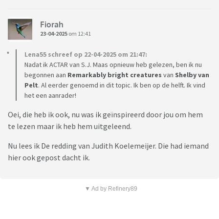
Fiorah
23-04-2025
om 12:41
Lena55 schreef op 22-04-2025 om 21:47:
Nadat ik ACTAR van S.J. Maas opnieuw heb gelezen, ben ik nu
begonnen aan
Remarkably bright creatures
van
Shelby van
Pelt
. Al eerder genoemd in dit topic. Ik ben op de helft. Ik vind
het een aanrader!
Oei, die heb ik ook, nu was ik geïnspireerd door jou om hem
te lezen maar ik heb hem uitgeleend.
Nu lees ik De redding van Judith Koelemeijer. Die had iemand
hier ook gepost dacht ik.
▼ Ad by Refinery89