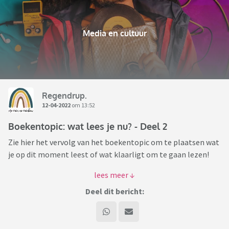
Media en cultuur
Regendrup.
12-04-2022
om 13:52
Boekentopic: wat lees je nu? - Deel 2
Zie hier het vervolg van het boekentopic om te plaatsen wat
je op dit moment leest of wat klaarligt om te gaan lezen!
Eventueel kun je erbij schrijven wat je er tot nu toe van vindt
of waarom je ervoor gekozen hebt dit boek te gaan lezen.
Deel dit bericht:
Veel leesplezier!