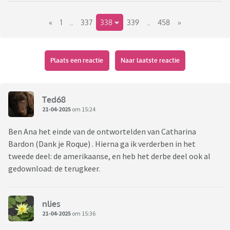
Link naar het vorige deel:
«
1
..
337
338
339
..
458
»
https://www.viafora.nl/forum/media-en-
cultuur/boekentopic-wat-lees-je-nu?page=64#1942
Plaats een reactie
Naar laatste reactie
Ted68
21-04-2025
om 15:24
Ben Ana het einde van de ontwortelden van Catharina
Bardon (Dank je Roque) . Hierna ga ik verderben in het
tweede deel: de amerikaanse, en heb het derbe deel ook al
gedownload: de terugkeer.
nlies
21-04-2025
om 15:36