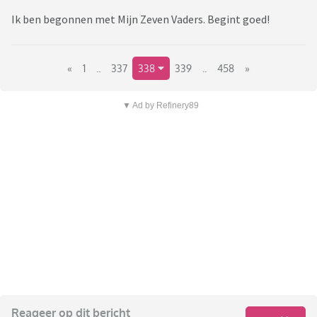
Ik ben begonnen met Mijn Zeven Vaders. Begint goed!
«
1
..
337
338
339
..
458
»
▼ Ad by Refinery89
Reageer op dit bericht