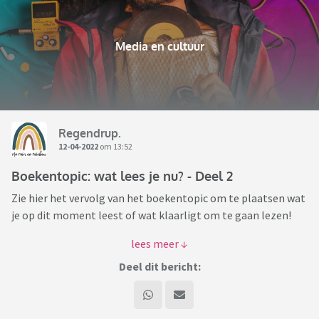
Media en cultuur
Regendrup.
12-04-2022
om 13:52
Boekentopic: wat lees je nu? - Deel 2
Zie hier het vervolg van het boekentopic om te plaatsen wat
je op dit moment leest of wat klaarligt om te gaan lezen!
Eventueel kun je erbij schrijven wat je er tot nu toe van vindt
of waarom je ervoor gekozen hebt dit boek te gaan lezen.
Deel dit bericht:
Veel leesplezier!