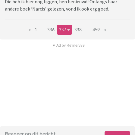
Die heb ik hier nog liggen, ben benieuwd! Onlangs haar
andere boek ‘Narcis’ gelezen, vond ik ook erg goed.
«
1
..
336
337
338
..
459
»
▼ Ad by Refinery89
Reageer op dit bericht