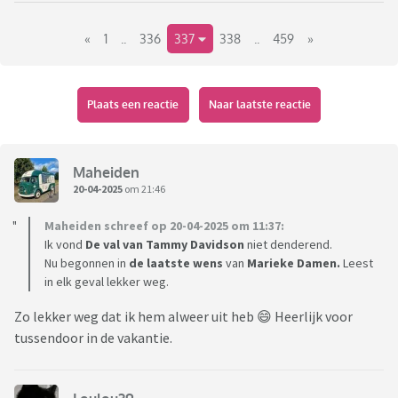
Link naar het vorige deel:
«
1
..
336
337
338
..
459
»
https://www.viafora.nl/forum/media-en-
cultuur/boekentopic-wat-lees-je-nu?page=64#1942
Plaats een reactie
Naar laatste reactie
Maheiden
20-04-2025
om 21:46
Maheiden schreef op 20-04-2025 om 11:37:
Ik vond
De val van Tammy Davidson
niet denderend.
Nu begonnen in
de laatste wens
van
Marieke Damen.
Leest
in elk geval lekker weg.
Zo lekker weg dat ik hem alweer uit heb 😄 Heerlijk voor
tussendoor in de vakantie.