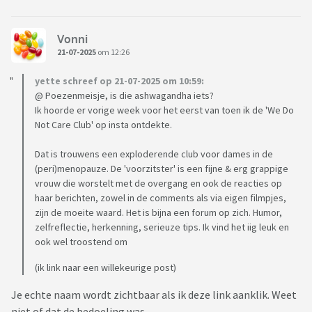
Vonni
21-07-2025
om 12:26
yette schreef op 21-07-2025 om 10:59:
@ Poezenmeisje, is die ashwagandha iets?
Ik hoorde er vorige week voor het eerst van toen ik de 'We Do
Not Care Club' op insta ontdekte.
Dat is trouwens een exploderende club voor dames in de
(peri)menopauze. De 'voorzitster' is een fijne & erg grappige
vrouw die worstelt met de overgang en ook de reacties op
haar berichten, zowel in de comments als via eigen filmpjes,
zijn de moeite waard. Het is bijna een forum op zich. Humor,
zelfreflectie, herkenning, serieuze tips. Ik vind het iig leuk en
ook wel troostend om
(ik link naar een willekeurige post)
Je echte naam wordt zichtbaar als ik deze link aanklik. Weet
niet of dat de bedoeling was....