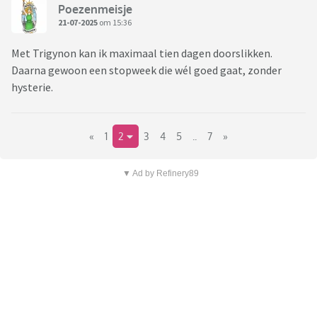
Poezenmeisje
21-07-2025
om 15:36
Met Trigynon kan ik maximaal tien dagen doorslikken.
Daarna gewoon een stopweek die wél goed gaat, zonder
hysterie.
«
1
2
3
4
5
..
7
»
▼ Ad by Refinery89