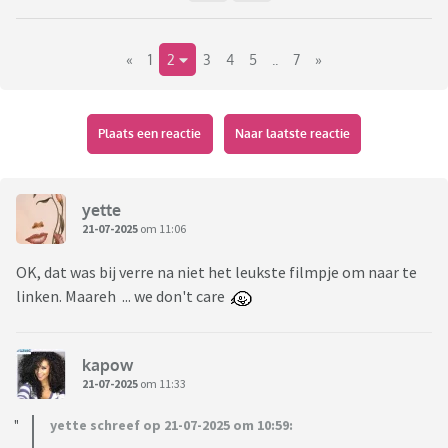
«
1
2
3
4
5
..
7
»
Plaats een reactie
Naar laatste reactie
yette
21-07-2025
om 11:06
OK, dat was bij verre na niet het leukste filmpje om naar te
linken. Maareh ... we don't care
kapow
21-07-2025
om 11:33
yette schreef op 21-07-2025 om 10:59: