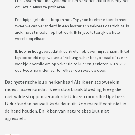
Er is zoveel met me geklooid in het verleden dat ik huiverig ben
om iets nieuws te proberen.
Een tijdje geleden stoppen met Trigynon heeft me toen binnen
twee weken veranderd in een hysterisch sekreet dat zich zelfs
ziek moest melden op het werk. Ik krijste
letterlijk
de hele
wereld bij elkaar.
Ik heb nu het gevoel dat ik controle heb over mijn lichaam. Ik tel
bijvoorbeeld mijn weken af richting vakanties, bepaal of ik een
weekje doorslik om op vakantie te kunnen genieten. Nu slik ik
dus twee maanden achter elkaar een weekje door.
Dat hysterische is zo herkenbaar! Als ik een stopweek in
moest lassen omdat ik een doorbraak bloeding kreeg die
niet wilde stoppen veranderde ik in een moordlustige heks.
Ik durfde dan nauwelijks de deur uit, kon mezelf echt niet in
de hand houden. En ik ben van nature absoluut niet
agressief...