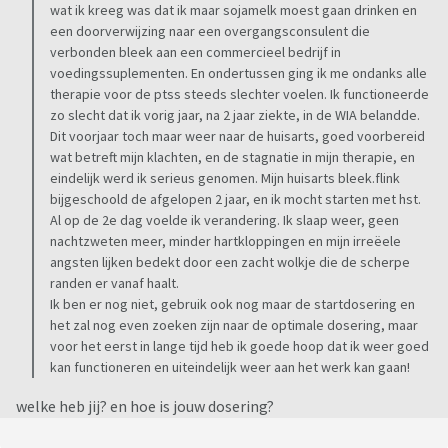
wat ik kreeg was dat ik maar sojamelk moest gaan drinken en
een doorverwijzing naar een overgangsconsulent die
verbonden bleek aan een commercieel bedrijf in
voedingssuplementen. En ondertussen ging ik me ondanks alle
therapie voor de ptss steeds slechter voelen. Ik functioneerde
zo slecht dat ik vorig jaar, na 2 jaar ziekte, in de WIA belandde.
Dit voorjaar toch maar weer naar de huisarts, goed voorbereid
wat betreft mijn klachten, en de stagnatie in mijn therapie, en
eindelijk werd ik serieus genomen. Mijn huisarts bleek.flink
bijgeschoold de afgelopen 2 jaar, en ik mocht starten met hst.
Al op de 2e dag voelde ik verandering. Ik slaap weer, geen
nachtzweten meer, minder hartkloppingen en mijn irreëele
angsten lijken bedekt door een zacht wolkje die de scherpe
randen er vanaf haalt.
Ik ben er nog niet, gebruik ook nog maar de startdosering en
het zal nog even zoeken zijn naar de optimale dosering, maar
voor het eerst in lange tijd heb ik goede hoop dat ik weer goed
kan functioneren en uiteindelijk weer aan het werk kan gaan!
welke heb jij? en hoe is jouw dosering?