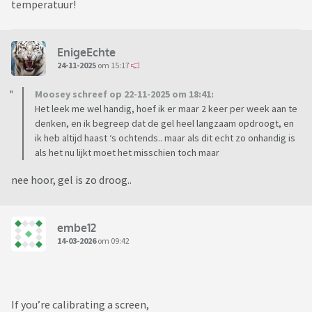
temperatuur!
EnigeEchte
24-11-2025
om 15:17
Moosey schreef op 22-11-2025 om 18:41:
Het leek me wel handig, hoef ik er maar 2 keer per week aan te
denken, en ik begreep dat de gel heel langzaam opdroogt, en
ik heb altijd haast ‘s ochtends.. maar als dit echt zo onhandig is
als het nu lijkt moet het misschien toch maar
nee hoor, gel is zo droog..
embe12
14-03-2026
om 09:42
If you’re calibrating a screen,