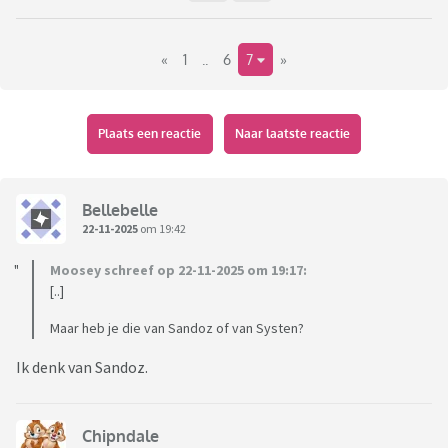
«
1
..
6
7
»
Plaats een reactie
Naar laatste reactie
Bellebelle
22-11-2025
om 19:42
Moosey schreef op 22-11-2025 om 19:17:
[..]
Maar heb je die van Sandoz of van Systen?
Ik denk van Sandoz.
Chipndale