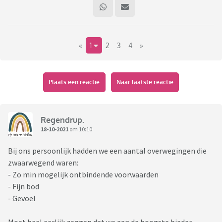
«
1
2
3
4
»
Plaats een reactie
Naar laatste reactie
Regendrup.
18-10-2021
om 10:10
Bij ons persoonlijk hadden we een aantal overwegingen die
zwaarwegend waren:
- Zo min mogelijk ontbindende voorwaarden
- Fijn bod
- Gevoel