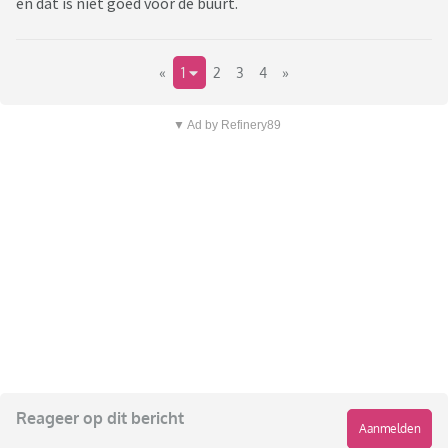
en dat is niet goed voor de buurt.
«
1
2
3
4
»
▼ Ad by Refinery89
Reageer op dit bericht
Aanmelden