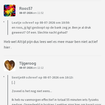
Roos57
08-07-2026
om 11:52
Leatje schreef op 08-07-2026 om 10:50:
en roos, jij ligt gesloopt op de bank zeg je. Ben je al druk
geweest? Of een. Slechte nacht gehad?
Heb wel Altijd pijn dus lees wel es mee maar ben niet actief
hier .
Tijgeroog
08-07-2026
om 12:12
lientje69 schreef op 08-07-2026 om 10:13:
[..]
Zoveel is het nog niet eens...
Ik heb nu vanmorgen effectief in totaal 55 minuten iets fysieks
gedaan. Opgedeeld in brokjes ( wekker ging hier om kwart voor