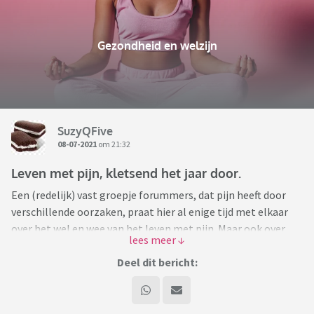
Gezondheid en welzijn
SuzyQFive
08-07-2021
om 21:32
Leven met pijn, kletsend het jaar door.
Een (redelijk) vast groepje forummers, dat pijn heeft door
verschillende oorzaken, praat hier al enige tijd met elkaar
over het wel en wee van het leven met pijn. Maar ook over
andere dingen: wat we zoal doen, ons gezin en werk.
Iedereen is welkom om mee te praten. Sleutelwoorden zijn
Deel dit bericht:
"niets moet" en "respect voor elkaar".
Nieuwe regel: Ga geen sorry zeggen voor je bericht, ga niet
zeggen dat je klaagt. Klagen doen we geen van allen, wel