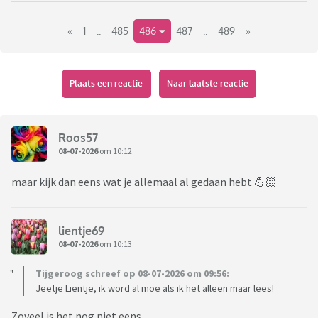
even lekker van ons afschrijven.
«
1
..
485
486
487
..
489
»
Toevoeging verwijderd door moderator ivm in strijd met
huisregels.
Plaats een reactie
Naar laatste reactie
Roos57
08-07-2026
om 10:12
maar kijk dan eens wat je allemaal al gedaan hebt 💪🏻
lientje69
08-07-2026
om 10:13
Tijgeroog schreef op 08-07-2026 om 09:56:
Jeetje Lientje, ik word al moe als ik het alleen maar lees!
Zoveel is het nog niet eens...