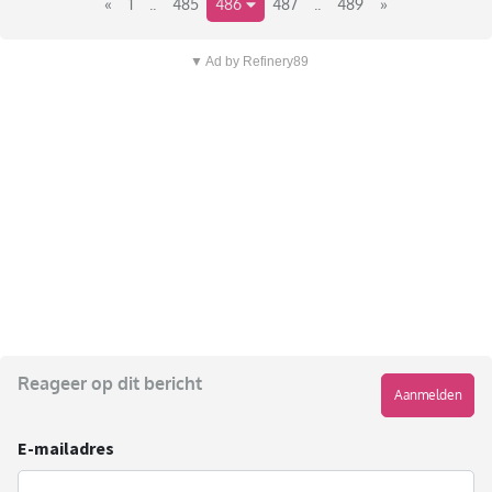
«
1
..
485
486
487
..
489
»
▼ Ad by Refinery89
Reageer op dit bericht
Aanmelden
E-mailadres