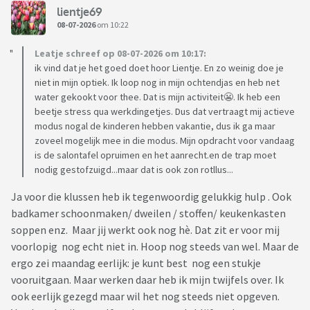
lientje69
08-07-2026
om 10:22
Leatje schreef op 08-07-2026 om 10:17:
ik vind dat je het goed doet hoor Lientje. En zo weinig doe je
niet in mijn optiek. Ik loop nog in mijn ochtendjas en heb net
water gekookt voor thee. Dat is mijn activiteit😬. Ik heb een
beetje stress qua werkdingetjes. Dus dat vertraagt mij actieve
modus nogal de kinderen hebben vakantie, dus ik ga maar
zoveel mogelijk mee in die modus. Mijn opdracht voor vandaag
is de salontafel opruimen en het aanrecht.en de trap moet
nodig gestofzuigd...maar dat is ook zon rotllus...
Ja voor die klussen heb ik tegenwoordig gelukkig hulp . Ook
badkamer schoonmaken/ dweilen / stoffen/ keukenkasten
soppen enz. Maar jij werkt ook nog hè. Dat zit er voor mij
voorlopig nog echt niet in. Hoop nog steeds van wel. Maar de
ergo zei maandag eerlijk: je kunt best nog een stukje
vooruitgaan. Maar werken daar heb ik mijn twijfels over. Ik
ook eerlijk gezegd maar wil het nog steeds niet opgeven.