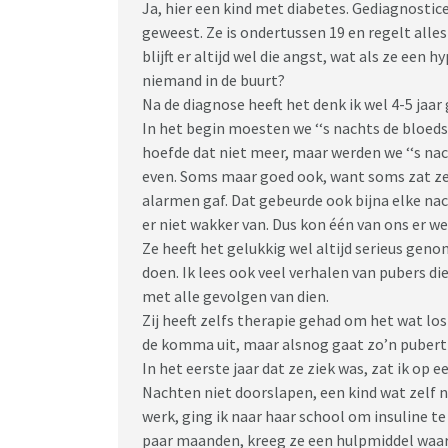
Ja, hier een kind met diabetes. Gediagnostice
geweest. Ze is ondertussen 19 en regelt alles 
blijft er altijd wel die angst, wat als ze een 
niemand in de buurt?
Na de diagnose heeft het denk ik wel 4-5 jaa
In het begin moesten we ‘‘s nachts de bloe
hoefde dat niet meer, maar werden we ‘‘s na
even. Soms maar goed ook, want soms zat ze d
alarmen gaf. Dat gebeurde ook bijna elke nac
er niet wakker van. Dus kon één van ons er w
Ze heeft het gelukkig wel altijd serieus ge
doen. Ik lees ook veel verhalen van pubers di
met alle gevolgen van dien.
Zij heeft zelfs therapie gehad om het wat los 
de komma uit, maar alsnog gaat zo’n puberti
In het eerste jaar dat ze ziek was, zat ik o
Nachten niet doorslapen, een kind wat zelf n
werk, ging ik naar haar school om insuline te
paar maanden, kreeg ze een hulpmiddel waard