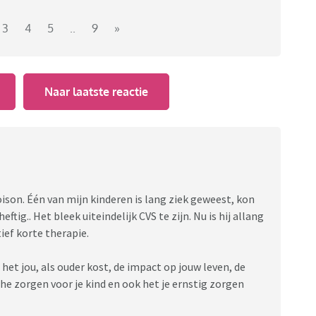
3
4
5
..
9
»
Naar laatste reactie
ison. Één van mijn kinderen is lang ziek geweest, kon
tig.. Het bleek uiteindelijk CVS te zijn. Nu is hij allang
ief korte therapie.
ie het jou, als ouder kost, de impact op jouw leven, de
he zorgen voor je kind en ook het je ernstig zorgen