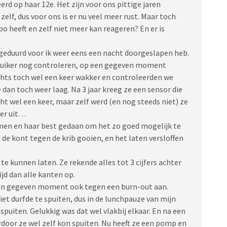
erd op haar 12e. Het zijn voor ons pittige jaren
zelf, dus voor ons is er nu veel meer rust. Maar toch
hypo heeft en zelf niet meer kan reageren? En er is
r geduurd voor ik weer eens een nacht doorgeslapen heb.
dsuiker nog controleren, op een gegeven moment
chts toch wel een keer wakker en controleerden we
an toch weer laag. Na 3 jaar kreeg ze een sensor die
ht wel een keer, maar zelf werd (en nog steeds niet) ze
eer uit…
nomen en haar best gedaan om het zo goed mogelijk te
e de kont tegen de krib gooien, en het laten versloffen
te kunnen laten. Ze rekende alles tot 3 cijfers achter
jd dan alle kanten op.
p een gegeven moment ook tegen een burn-out aan.
iet durfde te spuiten, dus in de lunchpauze van mijn
 spuiten. Gelukkig was dat wel vlakbij elkaar. En na een
oor ze wel zelf kon spuiten. Nu heeft ze een pomp en