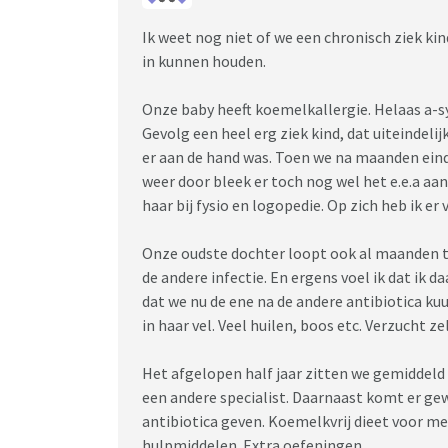
Ik weet nog niet of we een chronisch ziek ki
in kunnen houden.
Onze baby heeft koemelkallergie. Helaas a-
Gevolg een heel erg ziek kind, dat uiteindel
er aan de hand was. Toen we na maanden eind
weer door bleek er toch nog wel het e.e.a aa
haar bij fysio en logopedie. Op zich heb ik e
Onze oudste dochter loopt ook al maanden t
de andere infectie. En ergens voel ik dat ik
dat we nu de ene na de andere antibiotica ku
in haar vel. Veel huilen, boos etc. Verzucht z
Het afgelopen half jaar zitten we gemiddeld 2
een andere specialist. Daarnaast komt er gew
antibiotica geven. Koemelkvrij dieet voor me
hulpmiddelen. Extra oefeningen.