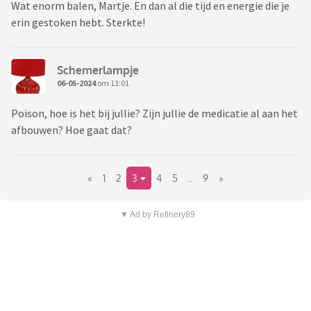
Wat enorm balen, Martje. En dan al die tijd en energie die je
erin gestoken hebt. Sterkte!
Schemerlampje
06-05-2024
om 13:01
Poison, hoe is het bij jullie? Zijn jullie de medicatie al aan het
afbouwen? Hoe gaat dat?
«
1
2
3
4
5
..
9
»
▼ Ad by Refinery89