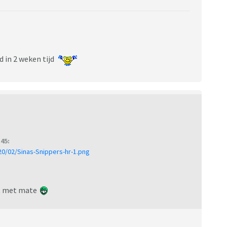
d in 2 weken tijd
45:
0/02/Sinas-Snippers-hr-1.png
eet met mate