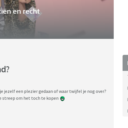
iën en recht
nd?
 jezelf een plezier gedaan of waar twijfel je nog over?
 de streep om het toch te kopen