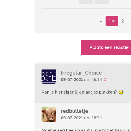
«
1
2
Plaats een reactie
Irregular_Choice
09-07-2021
om 16:14
Kan je hier eigenlijk plaatjes plakken?
redbulletje
09-07-2021
om 16:20
Moet je eerst een x-aantal posts hebben iv