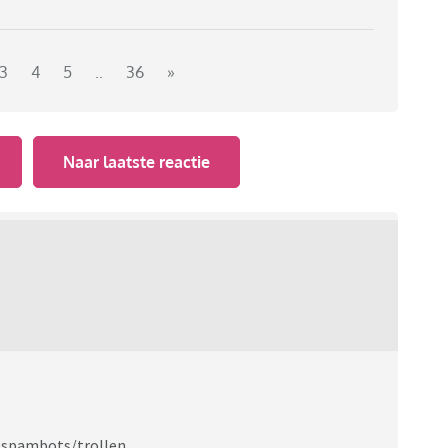
3
4
5
..
36
»
Naar laatste reactie
m spambots/trollen