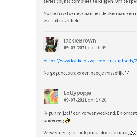
series (bijna) compleet te krijgen. Om te spe
Nu toch wel serieus aan het denken aan een rac
wat extra vrijheid.
JackieBrown
09-07-2021
om 16:45
https://www.lonka.nl/wp-content/uploads/2
Nu gegund, straks een beetje misselijk 🤢
Lollypopje
09-07-2021
om 17:20
Ik gun mijzelf een verwenweekend. En omdat i
onderweg
Verwennen gaat ook prima door de maag