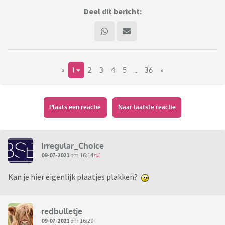
Deel dit bericht:
«
1
2
3
4
5
..
36
»
Plaats een reactie
Naar laatste reactie
Irregular_Choice
09-07-2021
om 16:14
Kan je hier eigenlijk plaatjes plakken?
redbulletje
09-07-2021
om 16:20