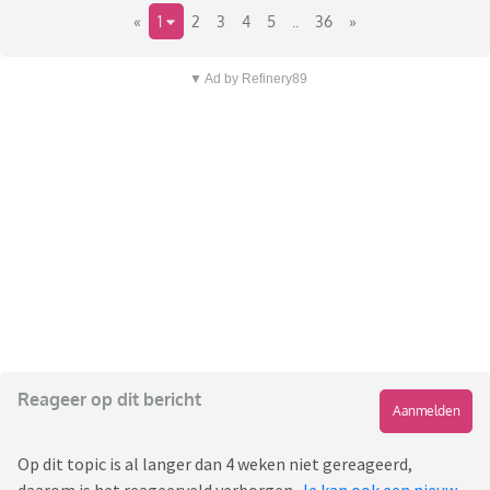
«
1
2
3
4
5
..
36
»
▼ Ad by Refinery89
Reageer op dit bericht
Aanmelden
Op dit topic is al langer dan 4 weken niet gereageerd,