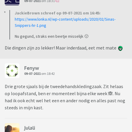
09-07-2021
om 18:31
JackieBrown schreef op 09-07-2021 om 16:45:
https://www.lonka.nl/wp-content/uploads/2020/02/Sinas-
Snippers-hr-1.png
Nu gegund, straks een beetje misselijk 🤢
Die dingen zijn zo lekker! Maar inderdaad, eet met mate
Fenyw
09-07-2021
om 18:42
Drie grote sjaals bij de tweedehandskledingzaak. Zit helaas
op loopafstand, ben er momenteel bijna elke week 🙈. Nu
had ik ook echt wel het een en ander nodig en alles past nog
steeds in mijn kast.
Julali