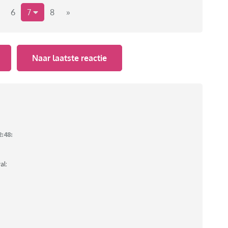
6
7
8
»
Naar laatste reactie
:48:
al: