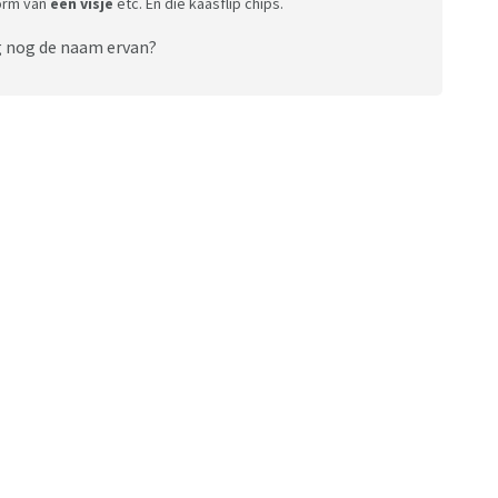
vorm van
een visje
etc. En die kaasflip chips.
ig nog de naam ervan?