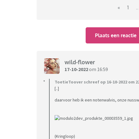
- plakjes grillworst
«
1
..
Wat is nou typisch jaren '80?
Plaats een reactie
Oh en er wordt voornamelijk bier gedronken.
wild-flower
17-10-2022
om 16:59
ToetieToover schreef op 16-10-2022 om 22
[..]
daarvoor heb ik een notenwalvis, onze nussw
(Kringloop)