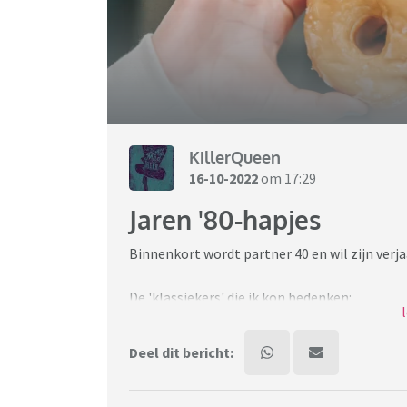
KillerQueen
16-10-2022
om 17:29
Jaren '80-hapjes
Binnenkort wordt partner 40 en wil zijn verj
De 'klassiekers' die ik kon bedenken:
- blokje kaas met zilveruitje
- Ham met asperge
Deel dit bericht:
- Boterhamworst met augurk
- Cocktailworstje in bladerdeeg
- chips/borrelnootjes