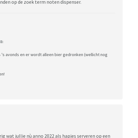
onden op de zoek term noten dispenser.
8:
s 's avonds en er wordt alleen bier gedronken (wellicht nog
en!
rig wat jullie nù anno 2022 als hapjes serveren op een