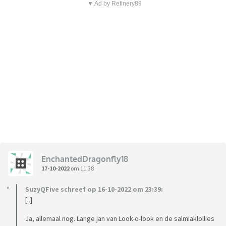
▼ Ad by Refinery89
EnchantedDragonfly18
17-10-2022
om 11:38
SuzyQFive schreef op 16-10-2022 om 23:39:
[..]
Ja, allemaal nog. Lange jan van Look-o-look en de salmiaklollies