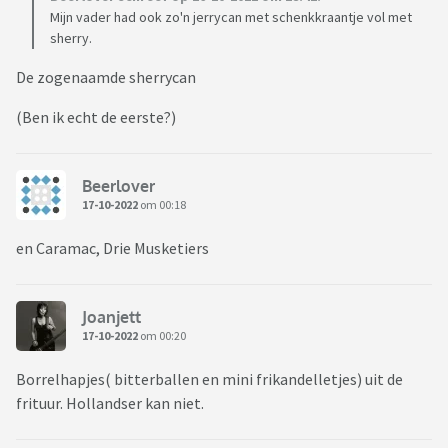
Mijn vader had ook zo'n jerrycan met schenkkraantje vol met
sherry.
De zogenaamde sherrycan
(Ben ik echt de eerste?)
Beerlover
17-10-2022
om 00:18
en Caramac, Drie Musketiers
Joanjett
17-10-2022
om 00:20
Borrelhapjes( bitterballen en mini frikandelletjes) uit de
frituur. Hollandser kan niet.