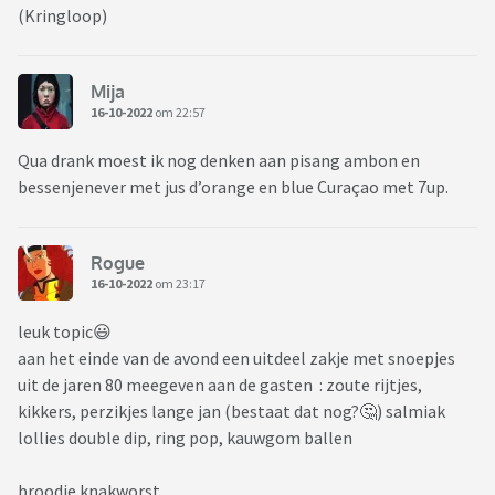
(Kringloop)
Mija
16-10-2022
om 22:57
Qua drank moest ik nog denken aan pisang ambon en
bessenjenever met jus d’orange en blue Curaçao met 7up.
Rogue
16-10-2022
om 23:17
leuk topic😃
aan het einde van de avond een uitdeel zakje met snoepjes
uit de jaren 80 meegeven aan de gasten : zoute rijtjes,
kikkers, perzikjes lange jan (bestaat dat nog?🤔) salmiak
lollies double dip, ring pop, kauwgom ballen
broodje knakworst