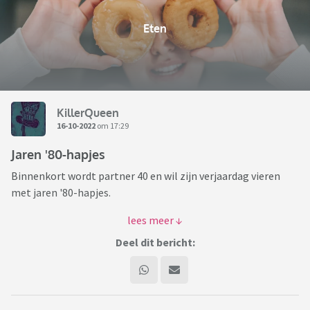
Eten
KillerQueen
16-10-2022
om 17:29
Jaren '80-hapjes
Binnenkort wordt partner 40 en wil zijn verjaardag vieren
met jaren '80-hapjes.
De 'klassiekers' die ik kon bedenken:
- blokje kaas met zilveruitje
Deel dit bericht:
- Ham met asperge
- Boterhamworst met augurk
- Cocktailworstje in bladerdeeg
- chips/borrelnootjes