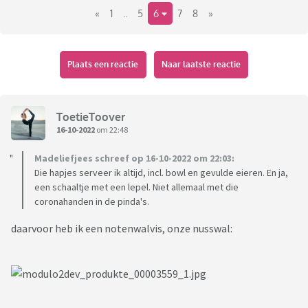
«
1
..
5
6
7
8
»
- plakjes grillworst
Wat is nou typisch jaren '80?
Plaats een reactie
Naar laatste reactie
Oh en er wordt voornamelijk bier gedronken.
ToetieToover
16-10-2022
om 22:48
Madeliefjees schreef op 16-10-2022 om 22:03:
Die hapjes serveer ik altijd, incl. bowl en gevulde eieren. En ja,
een schaaltje met een lepel. Niet allemaal met die
coronahanden in de pinda's.
daarvoor heb ik een notenwalvis, onze nusswal: