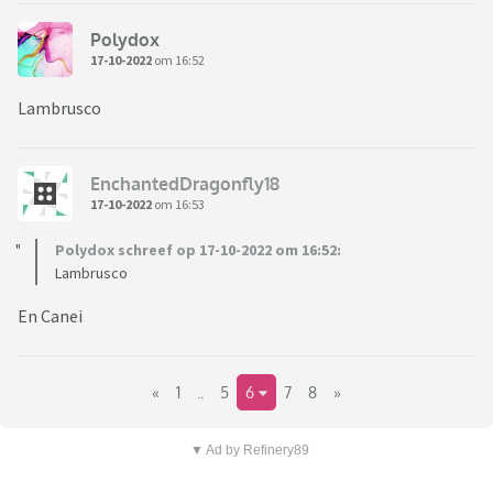
Polydox
17-10-2022
om 16:52
Lambrusco
EnchantedDragonfly18
17-10-2022
om 16:53
Polydox schreef op 17-10-2022 om 16:52:
Lambrusco
En Canei
«
1
..
5
6
7
8
»
▼ Ad by Refinery89