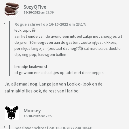
SuzyQFive
16-10-2022
om 23:39
Rogue schreef op 16-10-2022 om 23:17:
leuk topic😃
aan het einde van de avond een uitdeel zakje met snoepjes uit
de jaren 80 meegeven aan de gasten : zoute rijtjes, kikkers,
perzikjes lange jan (bestaat dat nog?🤔) salmiak lollies double
dip, ring pop, kauwgom ballen
broodje knakworst
of gewoon een schaaltjes op tafel met de snoepjes
Ja, allemaal nog. Lange jan van Look-o-look en de
salmiaklollies ook, de rest van Haribo.
Moosey
16-10-2022
om 23:53
Beerlover schreef op 16-10-2022 om 18:41: