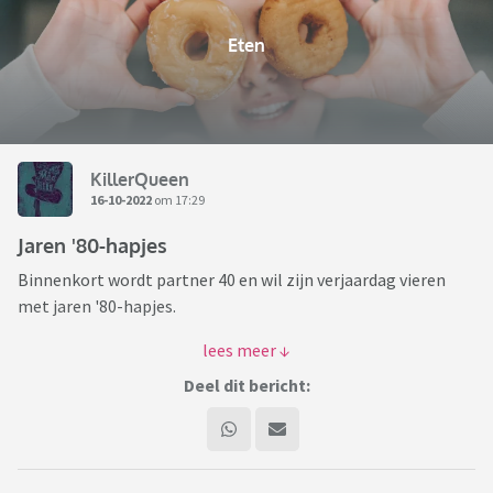
Eten
KillerQueen
16-10-2022
om 17:29
Jaren '80-hapjes
Binnenkort wordt partner 40 en wil zijn verjaardag vieren
met jaren '80-hapjes.
De 'klassiekers' die ik kon bedenken:
- blokje kaas met zilveruitje
Deel dit bericht:
- Ham met asperge
- Boterhamworst met augurk
- Cocktailworstje in bladerdeeg
- chips/borrelnootjes