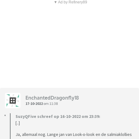
▼ Ad by Refinery89
EnchantedDragonfly18
17-10-2022
om 11:38
SuzyQFive schreef op 16-10-2022 om 23:39:
[..]
Ja, allemaal nog. Lange jan van Look-o-look en de salmiaklollies