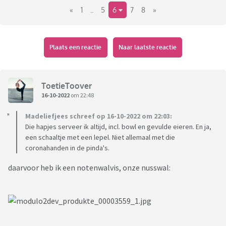
«
1
..
5
6
7
8
»
- plakjes grillworst
Wat is nou typisch jaren '80?
Plaats een reactie
Naar laatste reactie
Oh en er wordt voornamelijk bier gedronken.
ToetieToover
16-10-2022
om 22:48
Madeliefjees schreef op 16-10-2022 om 22:03:
Die hapjes serveer ik altijd, incl. bowl en gevulde eieren. En ja,
een schaaltje met een lepel. Niet allemaal met die
coronahanden in de pinda's.
daarvoor heb ik een notenwalvis, onze nusswal: