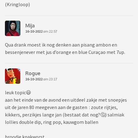
(Kringloop)
Mija
16-10-2022
om 22:57
Qua drank moest ik nog denken aan pisang ambon en
bessenjenever met jus d’orange en blue Curaçao met 7up.
Rogue
16-10-2022
om 23:17
leuk topic😃
aan het einde van de avond een uitdeel zakje met snoepjes
uit de jaren 80 meegeven aan de gasten : zoute rijtjes,
kikkers, perzikjes lange jan (bestaat dat nog?🤔) salmiak
lollies double dip, ring pop, kauwgom ballen
broodje knakworst