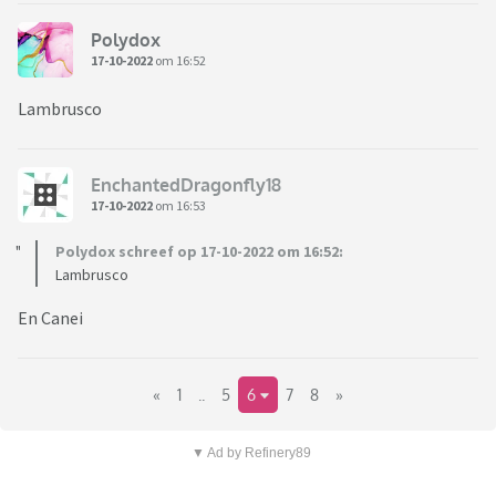
Polydox
17-10-2022
om 16:52
Lambrusco
EnchantedDragonfly18
17-10-2022
om 16:53
Polydox schreef op 17-10-2022 om 16:52:
Lambrusco
En Canei
«
1
..
5
6
7
8
»
▼ Ad by Refinery89