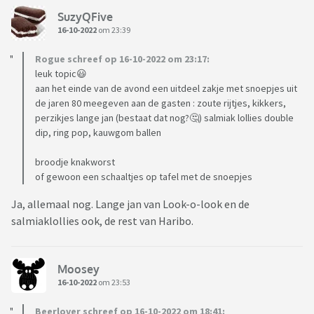
SuzyQFive
16-10-2022
om 23:39
Rogue schreef op 16-10-2022 om 23:17:
leuk topic😃
aan het einde van de avond een uitdeel zakje met snoepjes uit
de jaren 80 meegeven aan de gasten : zoute rijtjes, kikkers,
perzikjes lange jan (bestaat dat nog?🤔) salmiak lollies double
dip, ring pop, kauwgom ballen
broodje knakworst
of gewoon een schaaltjes op tafel met de snoepjes
Ja, allemaal nog. Lange jan van Look-o-look en de
salmiaklollies ook, de rest van Haribo.
Moosey
16-10-2022
om 23:53
Beerlover schreef op 16-10-2022 om 18:41: