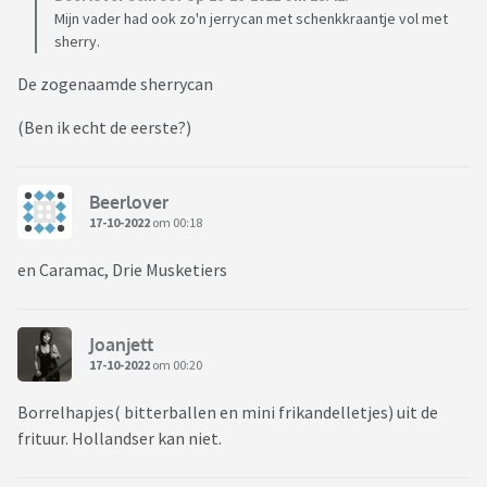
Mijn vader had ook zo'n jerrycan met schenkkraantje vol met
sherry.
De zogenaamde sherrycan
(Ben ik echt de eerste?)
Beerlover
17-10-2022
om 00:18
en Caramac, Drie Musketiers
Joanjett
17-10-2022
om 00:20
Borrelhapjes( bitterballen en mini frikandelletjes) uit de
frituur. Hollandser kan niet.