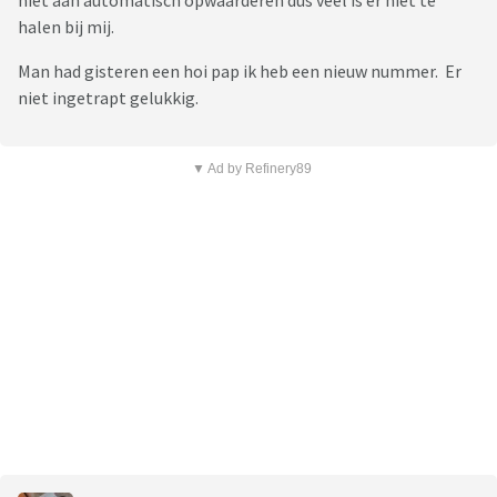
niet aan automatisch opwaarderen dus veel is er niet te
halen bij mij.
Man had gisteren een hoi pap ik heb een nieuw nummer. Er
niet ingetrapt gelukkig.
▼ Ad by Refinery89