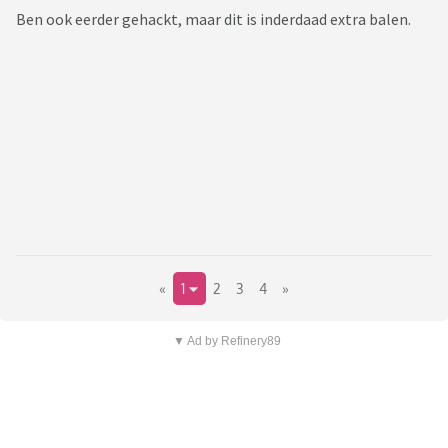
Ben ook eerder gehackt, maar dit is inderdaad extra balen.
«
1
2
3
4
»
▼ Ad by Refinery89