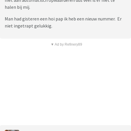
niet aan automatisch opwaarderen dus veel is er niet te
halen bij mij.
Man had gisteren een hoi pap ik heb een nieuw nummer. Er
niet ingetrapt gelukkig.
▼ Ad by Refinery89