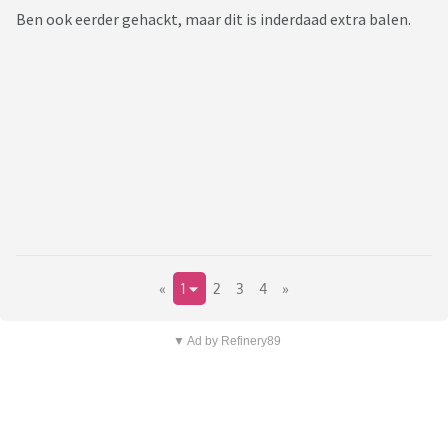
Ben ook eerder gehackt, maar dit is inderdaad extra balen.
«
1
2
3
4
»
▼ Ad by Refinery89