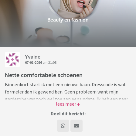
Beauty en fashion
Yvaine
07-01-2026
om 21:08
Nette comfortabele schoenen
Binnenkort start ik met een nieuwe baan. Dresscode is wat
formeler dan ik gewend ben. Geen probleem want mijn
garderobe was toch wel toe aan een update. Ik heb een paar
nette outfits gekocht maar loop er nu tegen aan dat ik
weinig nette schoenen heb.
Deel dit bericht:
Vroeger kon ik prima op pumps of laarsjes met een hakje
lopen. Tegenwoordig niet meer. En de laatste jaren heb ik
dan ook voornamelijk sneakers gedragen naar werk of