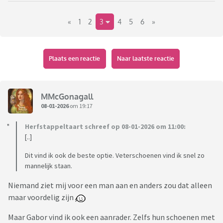
sketchers. Ik ben nu op zoek naar schoenen die en
«
1
2
3
4
5
6
»
comfortabel zitten en er netjes uitzien. Ik wil ze dragen
onder een pak en/of onder een jurkje. Ik ben uiteraard al in de
schoenenwinkel geweest maar het lijkt alsof schoenen of
comfortabel zijn of netjes, maar niet beide. Wie weet heeft
Plaats een reactie
Naar laatste reactie
hier iemand de gouden tip voor nette comfortabele
schoenen.
MMcGonagall
08-01-2026
om 19:17
Herfstappeltaart schreef op 08-01-2026 om 11:00:
[..]
Dit vind ik ook de beste optie. Veterschoenen vind ik snel zo
mannelijk staan.
Niemand ziet mij voor een man aan en anders zou dat alleen
maar voordelig zijn
Maar Gabor vind ik ook een aanrader. Zelfs hun schoenen met