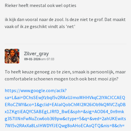
Rieker heeft meestal ook wel opties
ik kijk dan vooral naar de zool. Is deze niet te grof. Dat maakt
vaak of ik ze geschikt vindt als 'net'
Zilver_gray
09-01-2026
om 07:03
To heeft keuze genoeg zo te zien, smaak is persoonlijk, maar
comfortabele schoenen mogen toch ook best mooi zijn?
https://www.google.com/aclk?
sa=L&ai=DChsSEwjYzbqI5v2RAxUJmoMHHVkqC2IYACICCAEQ
ERoCZWY&co=1&gclid=EAIaIQobChMI2M26iOb9kQMVCZqDB
x1ZKgtiEAQYCSABEgLJRfD_BwE&sph=&sig=AOD64_0n9mk
g3S7llNnFwNuZcw6ob369pw&ctype=5&q=&ved=2ahUKEwits
7WI5v2RAxXa8LsIHWDYFJEQwg8oAHoECAoQTQ&nis=8&ch=