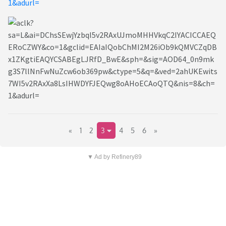
1&adurl=
«
1
2
3
4
5
6
»
▼ Ad by Refinery89