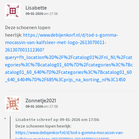
Lisabette
09-01-2026
om 17:56
Deze schoenen lopen
heerlijk:
https://www.debijenkorf.nl/d/tod-s-gomma-
mocassin-van-kalfsleer-met-logo-2613070011-
261307001112360?
query=fh_location%3D%2F%2Fcatalog01%2Fnl_NL%2Fcat
egories%3C%7Bcatalog01_60%7D%2Fcategories%3C%7Bc
atalog01_60_640%7D%2Fcategories%3C%7Bcatalog01_60
_640_6404%7D%2F685%3Cprijs_na_korting_nl%3C1450
Zonnetje2021
09-01-2026
om 17:58
Lisabette schreef op 09-01-2026 om 17:56:
Deze schoenen lopen heerlijk:
https://www.debijenkorf.nl/d/tod-s-gomma-mocassin-van-
kalfsleer-met-logo-2613070011-261307001112360?