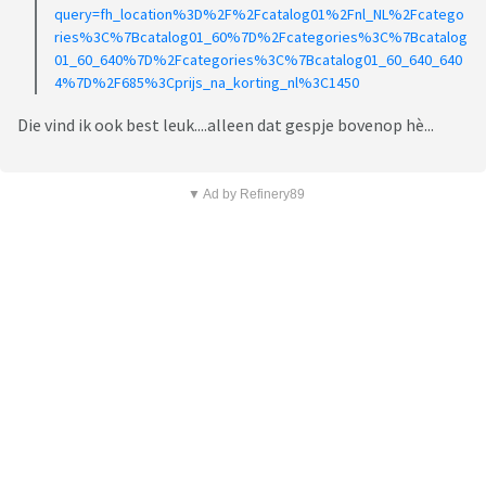
query=fh_location%3D%2F%2Fcatalog01%2Fnl_NL%2Fcatego
ries%3C%7Bcatalog01_60%7D%2Fcategories%3C%7Bcatalog
01_60_640%7D%2Fcategories%3C%7Bcatalog01_60_640_640
4%7D%2F685%3Cprijs_na_korting_nl%3C1450
Die vind ik ook best leuk....alleen dat gespje bovenop hè...
▼ Ad by Refinery89