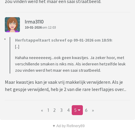
zou vinden werd het maar een saai straatbeeld.
Irma3110
10-01-2026
om 12:03
Herfstappeltaart schreef op 09-01-2026 om 18:59:
[..]
Hahaha neeeeeeeej...ook geen kwastjes. Ja zeker hoor, met
verschillende smaken is niks mis. Als iedereen hetzelfde leuk
zou vinden werd het maar een saai straatbeeld.
Maar kwastjes kan je vaak vrij makkelijk verwijderen. Als je
het gespje verwijderd, heb je 2 van die rare leerflapjes over...
«
1
2
3
4
5
6
»
▼ Ad by Refinery89