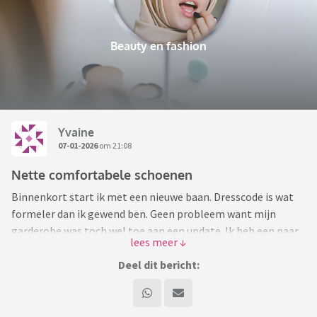
Beauty en fashion
Yvaine
07-01-2026
om 21:08
Nette comfortabele schoenen
Binnenkort start ik met een nieuwe baan. Dresscode is wat
formeler dan ik gewend ben. Geen probleem want mijn
garderobe was toch wel toe aan een update. Ik heb een paar
nette outfits gekocht maar loop er nu tegen aan dat ik
weinig nette schoenen heb.
Deel dit bericht:
Vroeger kon ik prima op pumps of laarsjes met een hakje
lopen. Tegenwoordig niet meer. En de laatste jaren heb ik
dan ook voornamelijk sneakers gedragen naar werk of