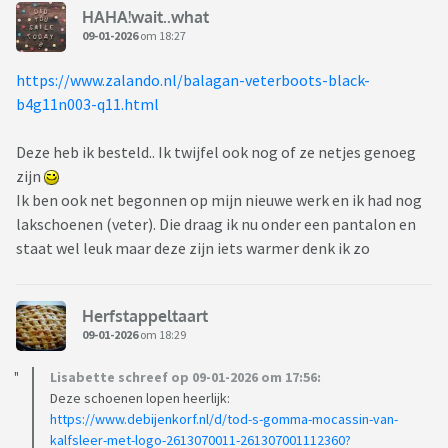
HAHA!wait..what
09-01-2026
om 18:27
https://www.zalando.nl/balagan-veterboots-black-
b4g11n003-q11.html
Deze heb ik besteld.. Ik twijfel ook nog of ze netjes genoeg
zijn
Ik ben ook net begonnen op mijn nieuwe werk en ik had nog
lakschoenen (veter). Die draag ik nu onder een pantalon en
staat wel leuk maar deze zijn iets warmer denk ik zo
Herfstappeltaart
09-01-2026
om 18:29
Lisabette schreef op 09-01-2026 om 17:56:
Deze schoenen lopen heerlijk:
https://www.debijenkorf.nl/d/tod-s-gomma-mocassin-van-
kalfsleer-met-logo-2613070011-261307001112360?