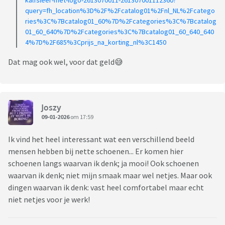
query=fh_location%3D%2F%2Fcatalog01%2Fnl_NL%2Fcatego
ries%3C%7Bcatalog01_60%7D%2Fcategories%3C%7Bcatalog
01_60_640%7D%2Fcategories%3C%7Bcatalog01_60_640_640
4%7D%2F685%3Cprijs_na_korting_nl%3C1450
Dat mag ook wel, voor dat geld😅
Joszy
09-01-2026
om 17:59
Ik vind het heel interessant wat een verschillend beeld
mensen hebben bij nette schoenen... Er komen hier
schoenen langs waarvan ik denk; ja mooi! Ook schoenen
waarvan ik denk; niet mijn smaak maar wel netjes. Maar ook
dingen waarvan ik denk: vast heel comfortabel maar echt
niet netjes voor je werk!