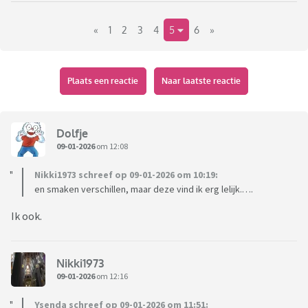
sketchers. Ik ben nu op zoek naar schoenen die en
«
1
2
3
4
5
6
»
comfortabel zitten en er netjes uitzien. Ik wil ze dragen
onder een pak en/of onder een jurkje. Ik ben uiteraard al in de
schoenenwinkel geweest maar het lijkt alsof schoenen of
comfortabel zijn of netjes, maar niet beide. Wie weet heeft
Plaats een reactie
Naar laatste reactie
hier iemand de gouden tip voor nette comfortabele
schoenen.
Dolfje
09-01-2026
om 12:08
Nikki1973 schreef op 09-01-2026 om 10:19:
en smaken verschillen, maar deze vind ik erg lelijk.….
Ik ook.
Nikki1973
09-01-2026
om 12:16
Ysenda schreef op 09-01-2026 om 11:51: