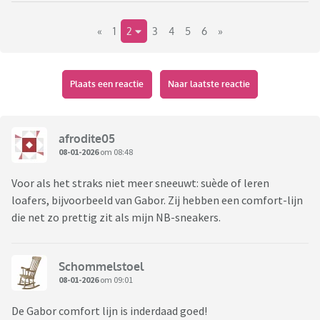
sketchers. Ik ben nu op zoek naar schoenen die en
«
1
2
3
4
5
6
»
comfortabel zitten en er netjes uitzien. Ik wil ze dragen
onder een pak en/of onder een jurkje. Ik ben uiteraard al in de
schoenenwinkel geweest maar het lijkt alsof schoenen of
comfortabel zijn of netjes, maar niet beide. Wie weet heeft
Plaats een reactie
Naar laatste reactie
hier iemand de gouden tip voor nette comfortabele
schoenen.
afrodite05
08-01-2026
om 08:48
Voor als het straks niet meer sneeuwt: suède of leren
loafers, bijvoorbeeld van Gabor. Zij hebben een comfort-lijn
die net zo prettig zit als mijn NB-sneakers.
Schommelstoel
08-01-2026
om 09:01
De Gabor comfort lijn is inderdaad goed!