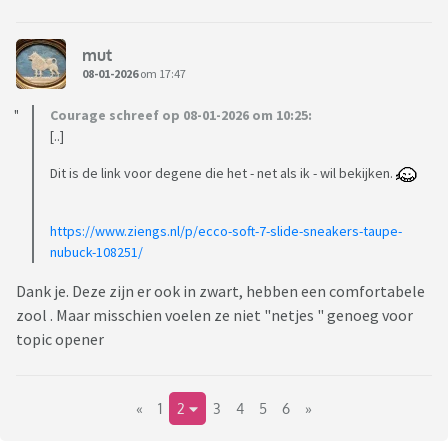
mut
08-01-2026
om 17:47
Courage schreef op 08-01-2026 om 10:25:
[..]
Dit is de link voor degene die het - net als ik - wil bekijken.
https://www.ziengs.nl/p/ecco-soft-7-slide-sneakers-taupe-
nubuck-108251/
Dank je. Deze zijn er ook in zwart, hebben een comfortabele
zool . Maar misschien voelen ze niet "netjes " genoeg voor
topic opener
«
1
2
3
4
5
6
»