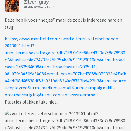
Zilver_gray
08-01-2026
om 15:34
Deze heb ik voor “netjes” maar de zool is inderdaad hard en
stug
https://www.manfield.com/zwarte-leren-veterschoenen-
2013001.html?
utm_term=bestelregels_7db71f87e16c86ecd333d7c8d78980
c7&hash=ec4e724737c25b254bd9c931929010db&utm_broad
cast=1762584608&utm_broadcastat=2025-11-
08_07%3A50%3A08&email_hash=707bcd7858d379328e47afb
a4ddf98d46638df53a9219dd5240cf8712bd422b3&utm_source
=deployteq&utm_medium=email&utm_campaign=NL-
orderbevestiging&utm_content=systeemmail
Plaatjes plakken lukt niet..