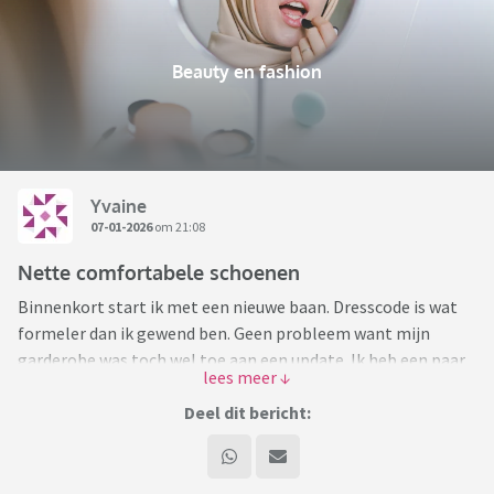
Beauty en fashion
Yvaine
07-01-2026
om 21:08
Nette comfortabele schoenen
Binnenkort start ik met een nieuwe baan. Dresscode is wat
formeler dan ik gewend ben. Geen probleem want mijn
garderobe was toch wel toe aan een update. Ik heb een paar
nette outfits gekocht maar loop er nu tegen aan dat ik
weinig nette schoenen heb.
Deel dit bericht:
Vroeger kon ik prima op pumps of laarsjes met een hakje
lopen. Tegenwoordig niet meer. En de laatste jaren heb ik
dan ook voornamelijk sneakers gedragen naar werk of