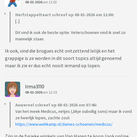
08-01-2026
om 11:02
Herfstappeltaart schreef op 08-01-2026 om 11:00:
[..]
Dit vind ik ook de beste optie. Veterschoenen vind ik snel zo
mannelijk staan.
Ik ook, vind die brogues echt ontzettend lelijk en het
grappige is ze worden in dit soort topics altijd genoemd
maar ik zie er dus echt nooit iemand op lopen.
Irma3110
08-01-2026
om 12:19
Auwereel schreef op 08-01-2026 om 07:46:
Van het meek Medicus, netjes (,tikje oubollig sons) maar ik vond
ze heerlijk lopen, zachte zool:
https://www.wehkamp.nl/dames-schoenen/medicus/
Zijn in de fysieke winkels van Van Haren te koop (ook online