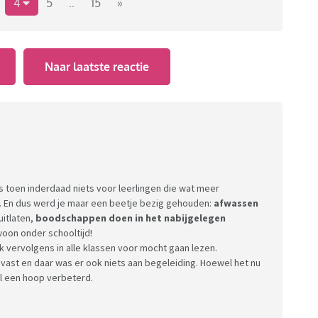
4
5
..
15
»
Naar laatste reactie
as toen inderdaad niets voor leerlingen die wat meer
. En dus werd je maar een beetje bezig gehouden:
afwassen
uitlaten,
boodschappen doen in het nabijgelegen
woon onder schooltijd!
ik vervolgens in alle klassen voor mocht gaan lezen.
vast en daar was er ook niets aan begeleiding. Hoewel het nu
wel een hoop verbeterd.