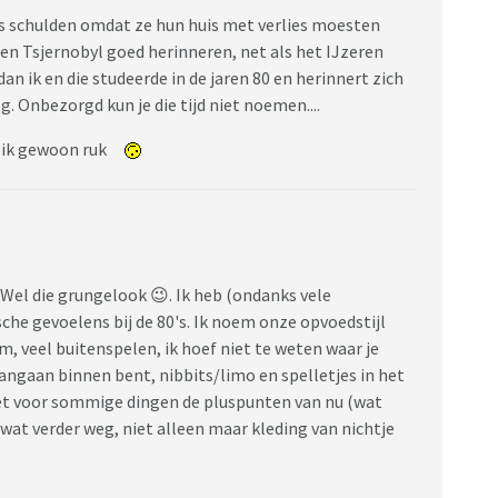
ers schulden omdat ze hun huis met verlies moesten
 en Tsjernobyl goed herinneren, net als het IJzeren
an ik en die studeerde in de jaren 80 en herinnert zich
. Onbezorgd kun je die tijd niet noemen....
d ik gewoon ruk
 Wel die grungelook 😉. Ik heb (ondanks vele
he gevoelens bij de 80's. Ik noem onze opvoedstijl
m, veel buitenspelen, ik hoef niet te weten waar je
angaan binnen bent, nibbits/limo en spelletjes in het
 Met voor sommige dingen de pluspunten van nu (wat
wat verder weg, niet alleen maar kleding van nichtje