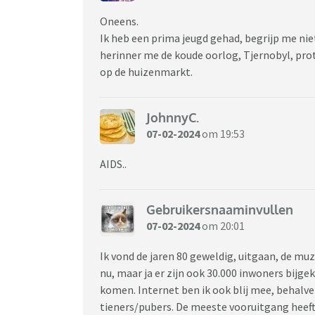
Oneens.
Ik heb een prima jeugd gehad, begrijp me nie
herinner me de koude oorlog, Tjernobyl, pro
op de huizenmarkt.
JohnnyC.
07-02-2024
om 19:53
AIDS..
Gebruikersnaaminvullen
07-02-2024
om 20:01
Ik vond de jaren 80 geweldig, uitgaan, de muz
nu, maar ja er zijn ook 30.000 inwoners bijgek
komen. Internet ben ik ook blij mee, behalve
tieners/pubers. De meeste vooruitgang heef