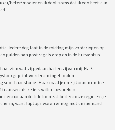
/luxer/beter/mooier en ik denk soms dat ik een beetje in
eft.
ptie. Iedere dag laat in de middag mijn vorderingen op
een gulden aan postzegels erop en in de brievenbus
aar zien wat zij gedaan had en zij van mij. Na 3
pyshop geprint worden en ingebonden.
ag voor haar studie. Haar maatje en zij kunnen online
 teamsen als ze iets willen bespreken.
an een uur aan de telefoon zat buiten onze regio. En je
scherm, want laptops waren er nog niet en niemand