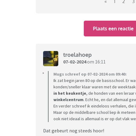
de tijdsgeest van toen
«
1
2
3
Wat missen jullie uit deze tijd?
Plaats een reactie
troelahoep
07-02-2024
om 16:11
Mugs schreef op 07-02-2024 om 09:40:
Ik zat begin jaren 80 op de basisschool. Er w
konden/sneller klaar waren met de weektaak
in het keukentje
, de honden van een leraar 
winkelcentrum
. Echt he, en dat allemaal ge
En verder schreef ik eindeloos verhalen, die 
Maar op de middelbare school liep ik meteen 
ook niet ideaal is allemaal is er op dat vlak 
Dat gebeurt nog steeds hoor!