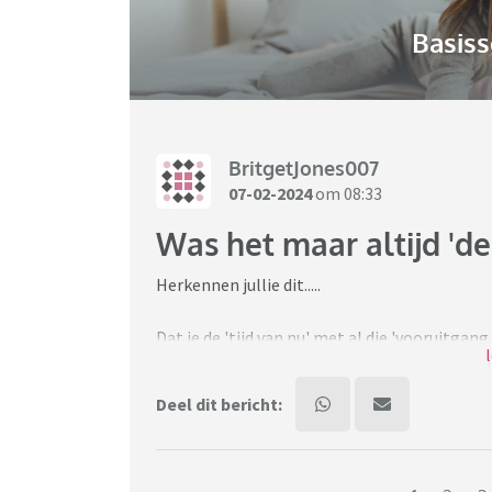
Basiss
BritgetJones007
07-02-2024
om 08:33
Was het maar altijd 'de 
Herkennen jullie dit.....
Dat je de 'tijd van nu' met al die 'vooruitgan
dat je dan bij jezelf denkt dat je dit juist 'ac
Deel dit bericht:
Dat je de tijdsgeest mist van de jaren 80 en v
kneuterigheid, de kleding, de muziek, niet z
gezelschapsspellen. Eigenlijk het gehele se