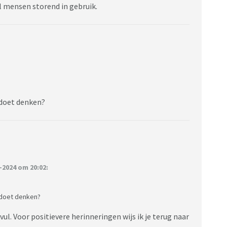
el mensen storend in gebruik.
0 doet denken?
2024 om 20:02:
0 doet denken?
ul. Voor positievere herinneringen wijs ik je terug naar