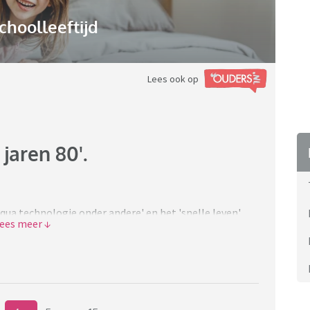
choolleeftijd
Lees ook op
jaren 80'.
g qua technologie onder andere' en het 'snelle leven',
hteruitgang' vindt?
ooruit, ook de jaren 90. De gezelligheid, de
o gehaast, de tv programma's, het buitenspelen,
ntiment. Opgroeien in die tijd was gewoon anders door