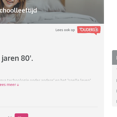
choolleeftijd
Lees ook op
jaren 80'.
g qua technologie onder andere' en het 'snelle leven',
hteruitgang' vindt?
ooruit, ook de jaren 90. De gezelligheid, de
o gehaast, de tv programma's, het buitenspelen,
ntiment. Opgroeien in die tijd was gewoon anders door