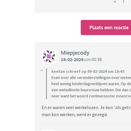
de tijdsgeest van toen
«
1
Wat missen jullie uit deze tijd?
Plaats een reactie
Miepjecody
18-02-2024
om 00:38
kenfan schreef op 09-02-2024 om 10:47:
Even over alle veronderstellingen over nietw
heel weinig kinderdagverblijven waren. Op d
een welwillende buurvrouw hebben. Die dan o
neer want het woord continurooster moest 
En er waren veel werkelozen. Je kon 'als get
man kon werken, werd er gezegd.