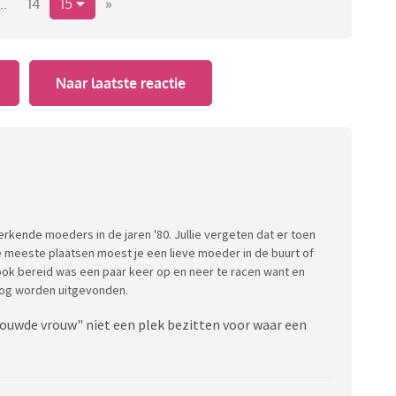
..
14
15
»
Naar laatste reactie
erkende moeders in de jaren '80. Jullie vergeten dat er toen
e meeste plaatsen moest je een lieve moeder in de buurt of
ok bereid was een paar keer op en neer te racen want en
nog worden uitgevonden.
rouwde vrouw" niet een plek bezitten voor waar een