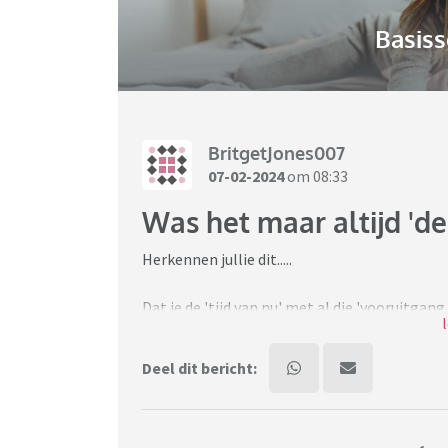
Basiss
BritgetJones007
07-02-2024
om 08:33
Was het maar altijd 'de 
Herkennen jullie dit.....
Dat je de 'tijd van nu' met al die 'vooruitgan
dat je dan bij jezelf denkt dat je dit juist 'ac
Deel dit bericht:
Dat je de tijdsgeest mist van de jaren 80 en v
kneuterigheid, de kleding, de muziek, niet z
gezelschapsspellen. Eigenlijk het gehele se