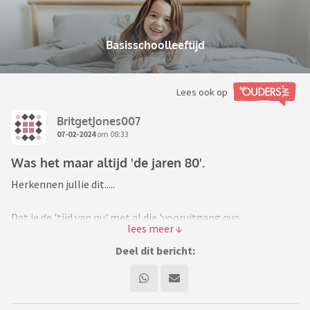
Basisschoolleeftijd
Lees ook op
BritgetJones007
07-02-2024
om 08:33
Was het maar altijd 'de jaren 80'.
Herkennen jullie dit.....
Dat je de 'tijd van nu' met al die 'vooruitgang qua
technologie onder andere' en het 'snelle leven', dat je dan bij
jezelf denkt dat je dit juist 'achteruitgang' vindt?
Deel dit bericht:
Dat je de tijdsgeest mist van de jaren 80 en vooruit, ook de
jaren 90. De gezelligheid, de kneuterigheid, de kleding, de