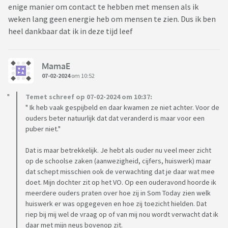
enige manier om contact te hebben met mensen als ik
weken lang geen energie heb om mensen te zien. Dus ik ben
heel dankbaar dat ik in deze tijd leef
MamaE
07-02-2024
om 10:52
Temet schreef op 07-02-2024 om 10:37:
" Ik heb vaak gespijbeld en daar kwamen ze niet achter. Voor de
ouders beter natuurlijk dat dat veranderd is maar voor een
puber niet."
Dat is maar betrekkelijk. Je hebt als ouder nu veel meer zicht
op de schoolse zaken (aanwezigheid, cijfers, huiswerk) maar
dat schept misschien ook de verwachting dat je daar wat mee
doet. Mijn dochter zit op het VO. Op een ouderavond hoorde ik
meerdere ouders praten over hoe zij in Som Today zien welk
huiswerk er was opgegeven en hoe zij toezicht hielden. Dat
riep bij mij wel de vraag op of van mij nou wordt verwacht dat ik
daar met mijn neus bovenop zit.