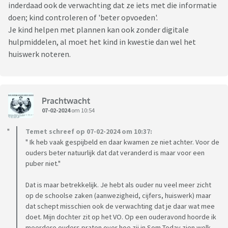
inderdaad ook de verwachting dat ze iets met die informatie
doen; kind controleren of 'beter opvoeden'.
Je kind helpen met plannen kan ook zonder digitale
hulpmiddelen, al moet het kind in kwestie dan wel het
huiswerk noteren.
Prachtwacht
07-02-2024
om 10:54
Temet schreef op 07-02-2024 om 10:37:
" Ik heb vaak gespijbeld en daar kwamen ze niet achter. Voor de
ouders beter natuurlijk dat dat veranderd is maar voor een
puber niet."
Dat is maar betrekkelijk. Je hebt als ouder nu veel meer zicht
op de schoolse zaken (aanwezigheid, cijfers, huiswerk) maar
dat schept misschien ook de verwachting dat je daar wat mee
doet. Mijn dochter zit op het VO. Op een ouderavond hoorde ik
meerdere ouders praten over hoe zij in Som Today zien welk