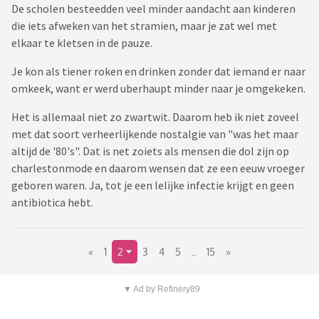
De scholen besteedden veel minder aandacht aan kinderen
die iets afweken van het stramien, maar je zat wel met
elkaar te kletsen in de pauze.
Je kon als tiener roken en drinken zonder dat iemand er naar
omkeek, want er werd uberhaupt minder naar je omgekeken.
Het is allemaal niet zo zwartwit. Daarom heb ik niet zoveel
met dat soort verheerlijkende nostalgie van "was het maar
altijd de '80's". Dat is net zoiets als mensen die dol zijn op
charlestonmode en daarom wensen dat ze een eeuw vroeger
geboren waren. Ja, tot je een lelijke infectie krijgt en geen
antibiotica hebt.
«
1
2
3
4
5
..
15
»
▼ Ad by Refinery89