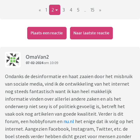
muziek, niet zo gehaast, de tv programma's, het
«
1
2
3
4
5
..
15
»
buitenspelen, gezelschapsspellen. Eigenlijk het gehele
sentiment. Opgroeien in die tijd was gewoon anders door de
tijdsgeest van toen
Plaats een reactie
Naar laatste reactie
Wat missen jullie uit deze tijd?
OmaVan2
07-02-2024
om 10:09
Ondanks de desinformatie en haat zaaien door het misbruik
van sociale media, vind ik de ontwikkeling van het internet
nog steeds fantastisch want ik kan heel makkelijk
informatie vinden over allerlei andere zaken en als het
onderwerp niet sexy is of politiek gevoelig is, betreft het
vaak ook nog artikelen van goede kwaliteit. Verder is dit
forum, een hobbyforum en
nu.nl
het enige dat ik volg op het
internet. Aangezien Facebook, Instagram, Twitter, etc. de
boel steeds verder hebben dicht gezet voor mensen zonder