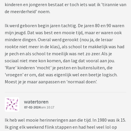
kinderen en jongeren bestaat er toch iets wat ik 'tirannie van
de meerderheid' noem.
Ik werd geboren begin jaren tachtig. De jaren 80 en 90 waren
mijn jeugd. Dat was best een mooie tijd, maar er waren ook
mindere dingen. Overal werd gerookt (nou ja, de leraar
rookte niet meer in de klas), als school te makkelijk was had
je pech en als school te moeilijk was net zo zeer. Als je
sociaal niet mee kon komen, dan lag dat vooral aan jou.
'Rare' kinderen 'mocht' je pesten en buitensluiten, die
'vroegen' er om, dat was eigenlijk wel een beetje logisch.
Moest je je maar aanpassen en 'normaal doen'.
watertoren
07-02-2024
om 10:17
Ik heb wel mooie herinneringen aan die tijd. In 1980 was ik 15.
Ik ging elk weekend flink stappen en had heel veel lol op