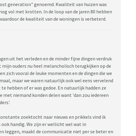
"lost generation" genoemd. Kwaliteit van huizen was
 nog vol met krotten. In de loop van de jaren 80 hebben
aardoor de kwaliteit van de woningen is verbeterd.
gen uit het verleden en de minder fijne dingen verdruk
at mijn ouders nu heel melancholisch terugkijken op de
neren zich vooral de leuke momenten en de dingen die we
emaal, maar we waren natuurlijk ook wel eens vervelend
t te hebben of er was gedoe. En natuurlijk hadden ze
 ze met niemand konden delen want 'dan zou iedereen
ers'.
nstante zoektocht naar nieuws en prikkels vind ik
s ook handig. We zijn er wellicht wel wat in
n leggen, maakt de communicatie niet per se beter en