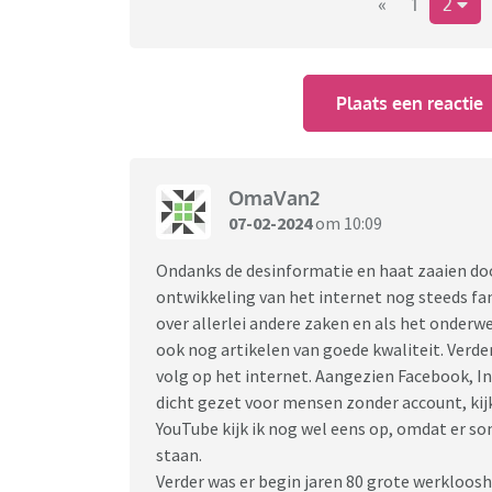
de tijdsgeest van toen
«
1
2
Wat missen jullie uit deze tijd?
Plaats een reactie
OmaVan2
07-02-2024
om 10:09
Ondanks de desinformatie en haat zaaien door
ontwikkeling van het internet nog steeds fa
over allerlei andere zaken en als het onderwer
ook nog artikelen van goede kwaliteit. Verde
volg op het internet. Aangezien Facebook, In
dicht gezet voor mensen zonder account, kijk 
YouTube kijk ik nog wel eens op, omdat er so
staan.
Verder was er begin jaren 80 grote werkloosh