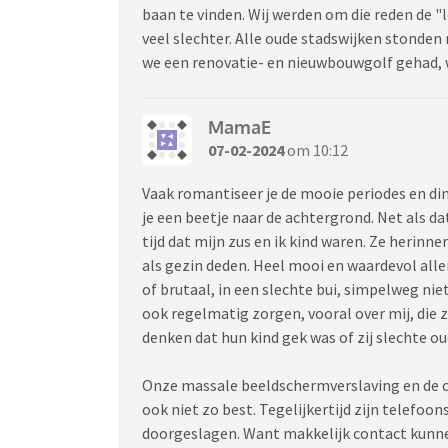
baan te vinden. Wij werden om die reden de 
veel slechter. Alle oude stadswijken stonden
we een renovatie- en nieuwbouwgolf gehad, w
MamaE
07-02-2024
om 10:12
Vaak romantiseer je de mooie periodes en din
je een beetje naar de achtergrond. Net als d
tijd dat mijn zus en ik kind waren. Ze herin
als gezin deden. Heel mooi en waardevol all
of brutaal, in een slechte bui, simpelweg nie
ook regelmatig zorgen, vooral over mij, die
denken dat hun kind gek was of zij slechte oud
Onze massale beeldschermverslaving en de co
ook niet zo best. Tegelijkertijd zijn telefoon
doorgeslagen. Want makkelijk contact kunne