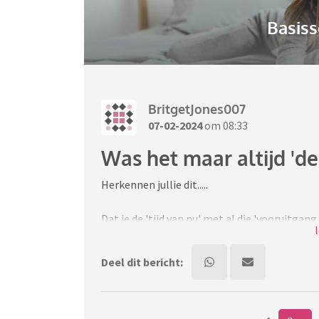
Basiss
BritgetJones007
07-02-2024
om 08:33
Was het maar altijd 'de 
Herkennen jullie dit.....
Dat je de 'tijd van nu' met al die 'vooruitgan
dat je dan bij jezelf denkt dat je dit juist 'ac
Deel dit bericht:
Dat je de tijdsgeest mist van de jaren 80 en v
kneuterigheid, de kleding, de muziek, niet z
gezelschapsspellen. Eigenlijk het gehele se