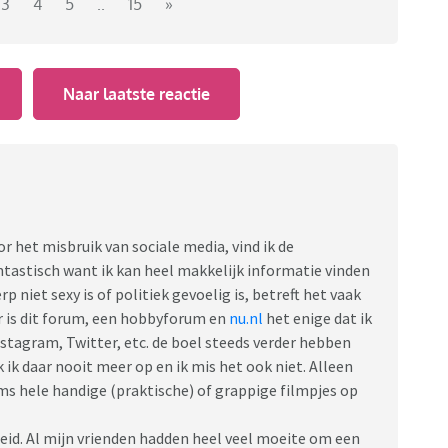
3
4
5
..
15
»
Naar laatste reactie
 het misbruik van sociale media, vind ik de
ntastisch want ik kan heel makkelijk informatie vinden
p niet sexy is of politiek gevoelig is, betreft het vaak
r is dit forum, een hobbyforum en
nu.nl
het enige dat ik
stagram, Twitter, etc. de boel steeds verder hebben
ik daar nooit meer op en ik mis het ook niet. Alleen
ms hele handige (praktische) of grappige filmpjes op
eid. Al mijn vrienden hadden heel veel moeite om een