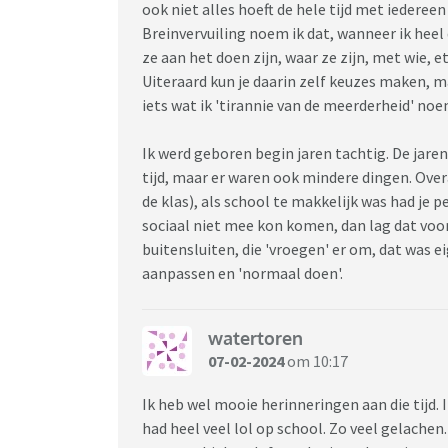
ook niet alles hoeft de hele tijd met iederee
Breinvervuiling noem ik dat, wanneer ik heel
ze aan het doen zijn, waar ze zijn, met wie, e
Uiteraard kun je daarin zelf keuzes maken, m
iets wat ik 'tirannie van de meerderheid' no
Ik werd geboren begin jaren tachtig. De jare
tijd, maar er waren ook mindere dingen. Overa
de klas), als school te makkelijk was had je pe
sociaal niet mee kon komen, dan lag dat voor
buitensluiten, die 'vroegen' er om, dat was ei
aanpassen en 'normaal doen'.
watertoren
07-02-2024
om 10:17
Ik heb wel mooie herinneringen aan die tijd. 
had heel veel lol op school. Zo veel gelachen.