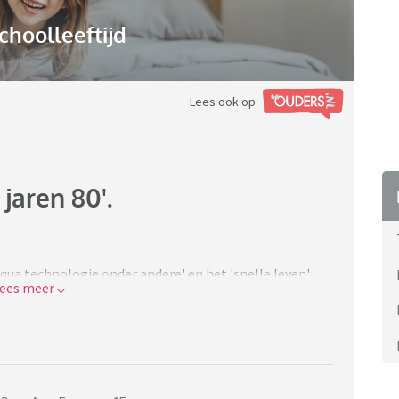
choolleeftijd
Lees ook op
jaren 80'.
g qua technologie onder andere' en het 'snelle leven',
hteruitgang' vindt?
ooruit, ook de jaren 90. De gezelligheid, de
o gehaast, de tv programma's, het buitenspelen,
ntiment. Opgroeien in die tijd was gewoon anders door