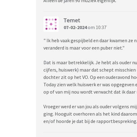
Alleen de jaren 90 muziek eigenlijk.
Temet
07-02-2024
om 10:37
" Ik heb vaak gespijbeld en daar kwamen ze ni
veranderd is maar voor een puber niet."
Dat is maar betrekkelijk. Je hebt als ouder 
cijfers, huiswerk) maar dat schept misschien
dochter zit op het VO. Op een ouderavond ho
Today zien welk huiswerk er was opgegeven en 
op of van mij nou wordt verwacht dat ik daar
Vroeger werd er van jou als ouder volgens mi
ging. Hooguit overhoren als het kind daarom v
en/of hoorde je dat bij de rapportbespreking