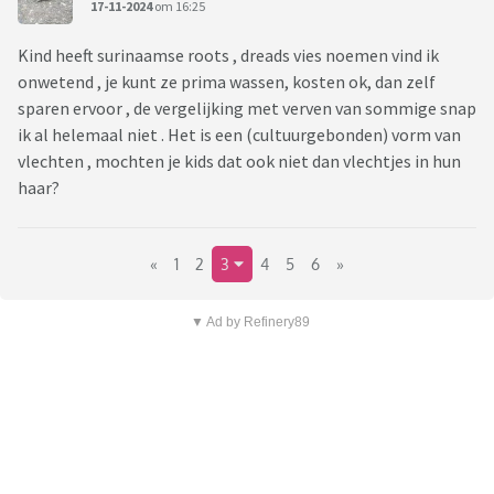
17-11-2024
om 16:25
Kind heeft surinaamse roots , dreads vies noemen vind ik
onwetend , je kunt ze prima wassen, kosten ok, dan zelf
sparen ervoor , de vergelijking met verven van sommige snap
ik al helemaal niet . Het is een (cultuurgebonden) vorm van
vlechten , mochten je kids dat ook niet dan vlechtjes in hun
haar?
«
1
2
3
4
5
6
»
▼ Ad by Refinery89