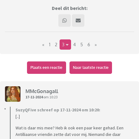
Deel dit bericht:
«
1
2
3
4
5
6
»
Plaats een reactie
Naar laatste reactie
MMcGonagall
17-11-2024
om 10:23
SuzyQFive schreef op 17-11-2024 om 10:20:
[..]
Wat is daar mis mee? Heb ik ook een paar keer gehad. Een
Antilliaanse vriendin zette dat voor mij. Niemand die daar