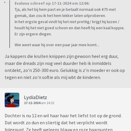
Evaluna schreef op 17-11-2024 om 12:06:
Tja, als het bij hem past en je betaalt normaal ook €75 met
gemak, dan zou ik het hem lekker laten uitproberen.
In het ergste geval vindt hij het niet prettig/ krijgt hij luizen /
houdt hij het niet goed schoon en dan heeft hij een kaal koppie.
Er zijn ergere dingen.
Wie weet waar hij over een paar jaar mee komt...
Ja kappers die krullen knippen zijn gewoon heel erg duur,
maar die dreads zijn nog veel duurder heb ik inmiddels
ontdekt, zo'n 250-300 euro. Gelukkig is z'n moeder er ook op
tegen en niet zo'n softie als mij wbt de kinderen.
LydiaDietz
17-11-2024
om 14:32
Dochter is nu 12 en wil haar haar het liefst tot op de grond.
Dat wordt zo dun en sliertig dat het verplicht wordt
bijgepunt. Ze heeft weleens blauw en roze haarpunten