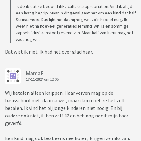
Ik denk dat ze bedoelt ihkv cultural appropriation. Vind ik altijd
een lastig begrip. Maar in dit geval gaat het om een kind dat half
Surinaams is. Dus lijkt me dat hij nog wel zo'n kapsel mag. Ik
weet niet na hoeveel generaties iemand 'wit' is en sommige
kapsels 'dus' aanstootgevend zijn. Maar half van kleur mag het
vast nog wel.
Dat wist ik niet. Ik had het over glad haar.
MamaE
17-11-2024
om 12:05
Wij betalen alleen knippen. Haar verven mag op de
basisschool niet, daarna wel, maar dan moet ze het zelf
betalen. Ik vind het bij jonge kinderen niet nodig. En bij
oudere ook niet, ik ben zelf 42 en heb nog nooit mijn haar
geverfd.
Een kind mag ook best eens nee horen, krijgen ze niks van.