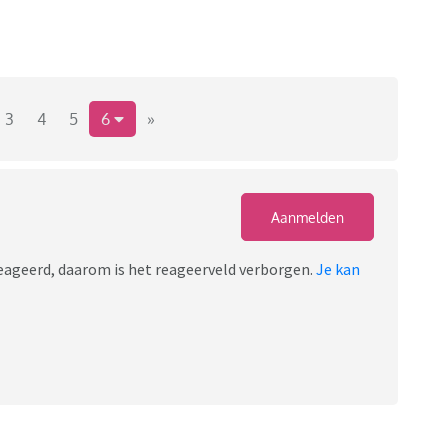
3
4
5
6
»
Aanmelden
ereageerd, daarom is het reageerveld verborgen.
Je kan