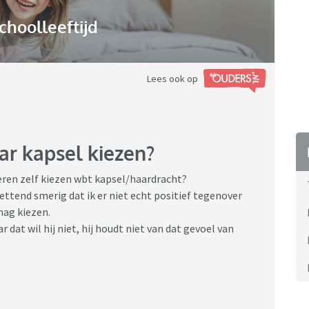
choolleeftijd
Lees ook op
aar kapsel kiezen?
eren zelf kiezen wbt kapsel/haardracht?
ettend smerig dat ik er niet echt positief tegenover
 mag kiezen.
at wil hij niet, hij houdt niet van dat gevoel van