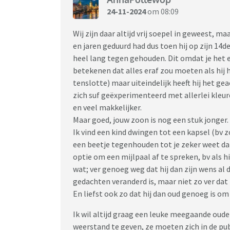
24-11-2024
om 08:09
Wij zijn daar altijd vrij soepel in geweest, 
en jaren geduurd had dus toen hij op zijn 14d
heel lang tegen gehouden. Dit omdat je het er
betekenen dat alles eraf zou moeten als hij h
tenslotte) maar uiteindelijk heeft hij het g
zich suf geëxperimenteerd met allerlei kleur
en veel makkelijker.
Maar goed, jouw zoon is nog een stuk jonger. 
Ik vind een kind dwingen tot een kapsel (bv
een beetje tegenhouden tot je zeker weet dat
optie om een mijlpaal af te spreken, bv als h
wat; ver genoeg weg dat hij dan zijn wens al 
gedachten veranderd is, maar niet zo ver dat 
En liefst ook zo dat hij dan oud genoeg is om
Ik wil altijd graag een leuke meegaande oud
weerstand te geven, ze moeten zich in de pu