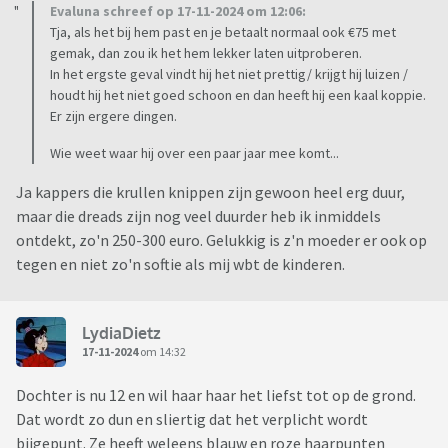
Evaluna schreef op 17-11-2024 om 12:06:
Tja, als het bij hem past en je betaalt normaal ook €75 met
gemak, dan zou ik het hem lekker laten uitproberen.
In het ergste geval vindt hij het niet prettig/ krijgt hij luizen /
houdt hij het niet goed schoon en dan heeft hij een kaal koppie.
Er zijn ergere dingen.
Wie weet waar hij over een paar jaar mee komt...
Ja kappers die krullen knippen zijn gewoon heel erg duur,
maar die dreads zijn nog veel duurder heb ik inmiddels
ontdekt, zo'n 250-300 euro. Gelukkig is z'n moeder er ook op
tegen en niet zo'n softie als mij wbt de kinderen.
LydiaDietz
17-11-2024
om 14:32
Dochter is nu 12 en wil haar haar het liefst tot op de grond.
Dat wordt zo dun en sliertig dat het verplicht wordt
bijgepunt. Ze heeft weleens blauw en roze haarpunten