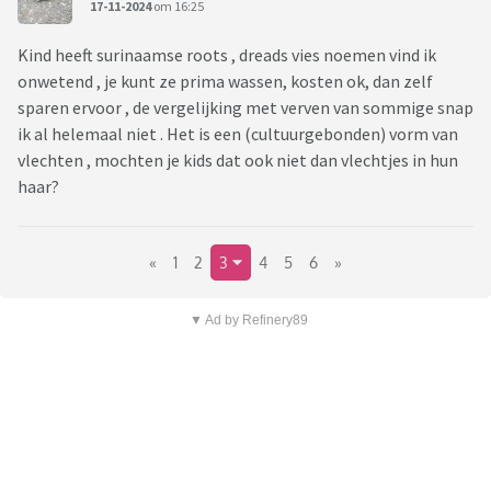
17-11-2024
om 16:25
Kind heeft surinaamse roots , dreads vies noemen vind ik
onwetend , je kunt ze prima wassen, kosten ok, dan zelf
sparen ervoor , de vergelijking met verven van sommige snap
ik al helemaal niet . Het is een (cultuurgebonden) vorm van
vlechten , mochten je kids dat ook niet dan vlechtjes in hun
haar?
«
1
2
3
4
5
6
»
▼ Ad by Refinery89