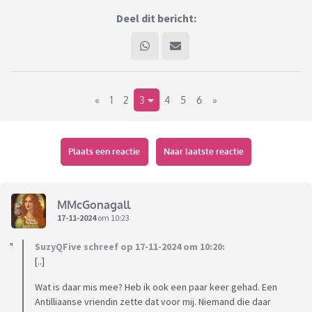
Deel dit bericht:
«
1
2
3
4
5
6
»
Plaats een reactie
Naar laatste reactie
MMcGonagall
17-11-2024
om 10:23
SuzyQFive schreef op 17-11-2024 om 10:20:
[..]
Wat is daar mis mee? Heb ik ook een paar keer gehad. Een
Antilliaanse vriendin zette dat voor mij. Niemand die daar