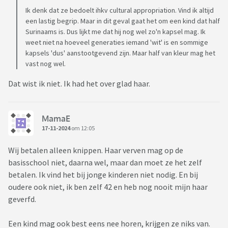
Ik denk dat ze bedoelt ihkv cultural appropriation. Vind ik altijd
een lastig begrip. Maar in dit geval gaat het om een kind dat half
Surinaams is. Dus lijkt me dat hij nog wel zo'n kapsel mag. Ik
weet niet na hoeveel generaties iemand 'wit' is en sommige
kapsels 'dus' aanstootgevend zijn. Maar half van kleur mag het
vast nog wel.
Dat wist ik niet. Ik had het over glad haar.
MamaE
17-11-2024
om 12:05
Wij betalen alleen knippen. Haar verven mag op de
basisschool niet, daarna wel, maar dan moet ze het zelf
betalen. Ik vind het bij jonge kinderen niet nodig. En bij
oudere ook niet, ik ben zelf 42 en heb nog nooit mijn haar
geverfd.
Een kind mag ook best eens nee horen, krijgen ze niks van.