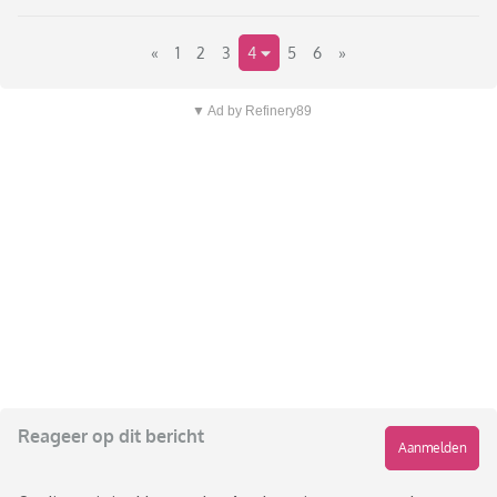
«
1
2
3
4
5
6
»
▼ Ad by Refinery89
Reageer op dit bericht
Aanmelden