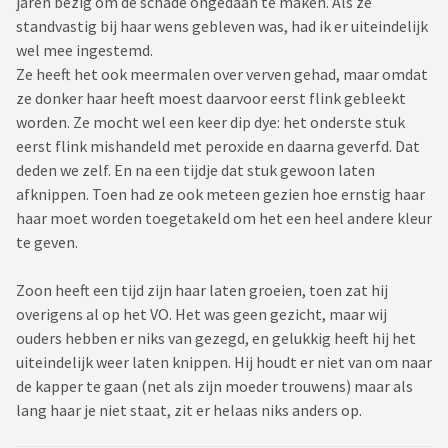
jaren bezig om de schade ongedaan te maken. Als ze
standvastig bij haar wens gebleven was, had ik er uiteindelijk
wel mee ingestemd.
Ze heeft het ook meermalen over verven gehad, maar omdat
ze donker haar heeft moest daarvoor eerst flink gebleekt
worden. Ze mocht wel een keer dip dye: het onderste stuk
eerst flink mishandeld met peroxide en daarna geverfd. Dat
deden we zelf. En na een tijdje dat stuk gewoon laten
afknippen. Toen had ze ook meteen gezien hoe ernstig haar
haar moet worden toegetakeld om het een heel andere kleur
te geven.
Zoon heeft een tijd zijn haar laten groeien, toen zat hij
overigens al op het VO. Het was geen gezicht, maar wij
ouders hebben er niks van gezegd, en gelukkig heeft hij het
uiteindelijk weer laten knippen. Hij houdt er niet van om naar
de kapper te gaan (net als zijn moeder trouwens) maar als
lang haar je niet staat, zit er helaas niks anders op.