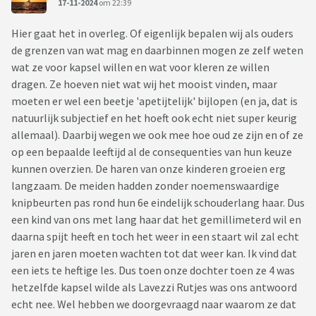
17-11-2024
om 22:39
Hier gaat het in overleg. Of eigenlijk bepalen wij als ouders
de grenzen van wat mag en daarbinnen mogen ze zelf weten
wat ze voor kapsel willen en wat voor kleren ze willen
dragen. Ze hoeven niet wat wij het mooist vinden, maar
moeten er wel een beetje 'apetijtelijk' bijlopen (en ja, dat is
natuurlijk subjectief en het hoeft ook echt niet super keurig
allemaal). Daarbij wegen we ook mee hoe oud ze zijn en of ze
op een bepaalde leeftijd al de consequenties van hun keuze
kunnen overzien. De haren van onze kinderen groeien erg
langzaam. De meiden hadden zonder noemenswaardige
knipbeurten pas rond hun 6e eindelijk schouderlang haar. Dus
een kind van ons met lang haar dat het gemillimeterd wil en
daarna spijt heeft en toch het weer in een staart wil zal echt
jaren en jaren moeten wachten tot dat weer kan. Ik vind dat
een iets te heftige les. Dus toen onze dochter toen ze 4 was
hetzelfde kapsel wilde als Lavezzi Rutjes was ons antwoord
echt nee. Wel hebben we doorgevraagd naar waarom ze dat