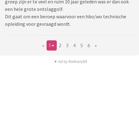
groep zijn er te veel en ruim 10 jaar geleden was er dan ook
een hele grote ontslaggolf.
Dit gaat om een beroep waarvoor een hbo/wo technische
opleiding voor gevraagd wordt.
«
1
2
3
4
5
6
»
▼ Ad by Refinery89