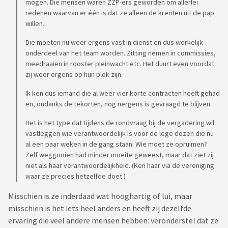
mogen. Die mensen waren ZZP-ers geworden om allerlei
redenen waarvan er één is dat ze alleen de krenten uit de pap
willen.
Die moeten nu weer ergens vast in dienst en dus werkelijk
onderdeel van het team worden. Zitting nemen in commissies,
meedraaien in rooster pleinwacht etc. Het duurt even voordat
zij weer ergens op hun plek zijn.
Ik ken dus iemand die al weer vier korte contracten heeft gehad
en, ondanks de tekorten, nog nergens is gevraagd te blijven.
Het is het type dat tijdens de rondvraag bij de vergadering wil
vastleggen wie verantwoordelijk is voor de lege dozen die nu
al een paar weken in de gang staan. Wie moet ze opruimen?
Zelf weggooien had minder moeite geweest, maar dat ziet zij
niet als haar verantwoordelijkheid. (Ken haar via de vereniging
waar ze precies hetzelfde doet.)
Misschien is ze inderdaad wat hooghartig of lui, maar
misschien is het iets heel anders en heeft zij dezelfde
ervaring die veel andere mensen hebben: veronderstel dat ze