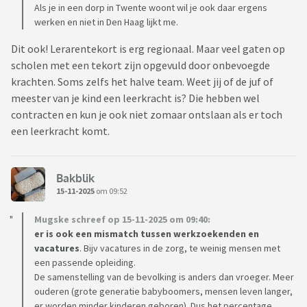
Als je in een dorp in Twente woont wil je ook daar ergens
werken en niet in Den Haag lijkt me.
Dit ook! Lerarentekort is erg regionaal. Maar veel gaten op
scholen met een tekort zijn opgevuld door onbevoegde
krachten. Soms zelfs het halve team. Weet jij of de juf of
meester van je kind een leerkracht is? Die hebben wel
contracten en kun je ook niet zomaar ontslaan als er toch
een leerkracht komt.
Bakblik
15-11-2025
om 09:52
Mugske schreef op 15-11-2025 om 09:40:
er is ook een mismatch tussen werkzoekenden en
vacatures
. Bijv vacatures in de zorg, te weinig mensen met
een passende opleiding.
De samenstelling van de bevolking is anders dan vroeger. Meer
ouderen (grote generatie babyboomers, mensen leven langer,
er worden minder kinderen geboren). Dus het percentage