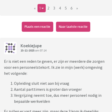
«
1
2
3
4
5
6
»
Plaats een reactie
Naar laatste reactie
KoekieJupe
15-11-2025
om 07:14
Er is niet een reden te geven, er zijn er meerdere die zorgen
voor een personeelstekort. Ik zie in mijn (werk) omgeving
het volgende:
Opleiding sluit niet aan bij vraag
Aantal parttimers is groter dan vroeger
Vergrijzing neemt toe, dus meer personeel nodig in
bepaalde werkvelden
Er zullen er vast meer zijn, maar deze 3 kom ik dagelijks