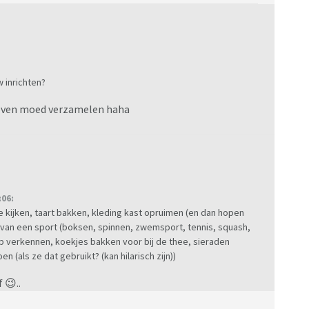
 inrichten?
og even moed verzamelen haha
06:
e kijken, taart bakken, kleding kast opruimen (en dan hopen
 van een sport (boksen, spinnen, zwemsport, tennis, squash,
rp verkennen, koekjes bakken voor bij de thee, sieraden
(als ze dat gebruikt? (kan hilarisch zijn))
f 😉..