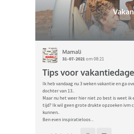
Vakant
Mamali
31-07-2021
om 08:21
Tips voor vakantiedage
Ik heb vandaag nu 3 weken vakantie en ga ov
dochter van 13..
Maar nu het weer hier niet zo best is weet ik 
tijd? Ik wil geen grote drukte opzoeken ivm c
kunnen..
Ben even inspiratieloos ..