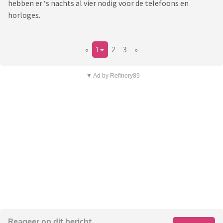
hebben er ‘s nachts al vier nodig voor de telefoons en
horloges.
«
1
2
3
»
▼ Ad by Refinery89
Reageer op dit bericht