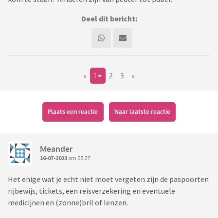
Deel dit bericht:
«
1
2
3
»
Plaats een reactie
Naar laatste reactie
Meander
16-07-2023
om 05:27
Het enige wat je echt niet moet vergeten zijn de paspoorten
rijbewijs, tickets, een reisverzekering en eventuele
medicijnen en (zonne)bril of lenzen.