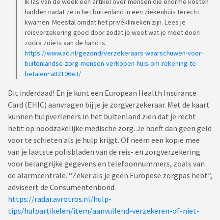
Ik las van de week een artikel over mensen die enorme kosten
hadden nadat ze in het buitenland in een ziekenhuis terecht
kwamen. Meestal omdat het privéklinieken zijn. Lees je
reisverzekering goed door zodat je weet wat je moet doen
zodra zoiets aan de hand is.
https://www.ad.nl/gezond/verzekeraars-waarschuwen-voor-
buitenlandse-zorg-mensen-verkopen-huis-om-rekening-te-
betalen~a82106e3/
Dit inderdaad! En je kunt een European Health Insurance
Card (EHIC) aanvragen bij je je zorgverzekeraar. Met de kaart
kunnen hulpverleners in het buitenland zien dat je recht
hebt op noodzakelijke medische zorg. Je hoeft dan geen geld
voor te schieten als je hulp krijgt. Of neem een kopie mee
van je laatste polisbladen van de reis- en zorgverzekering
voor belangrijke gegevens en telefoonnummers, zoals van
de alarmcentrale. “Zeker als je geen Europese zorgpas hebt”,
adviseert de Consumentenbond.
https://radar.avrotros.nl/hulp-
tips/hulpartikelen/item/aanvullend-verzekeren-of-niet-