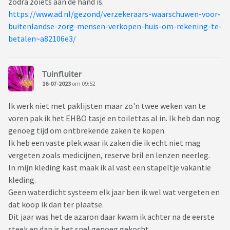
zodra zoiets aan de hand is.
https://www.ad.nl/gezond/verzekeraars-waarschuwen-voor-
buitenlandse-zorg-mensen-verkopen-huis-om-rekening-te-
betalen~a82106e3/
Tuinfluiter
16-07-2023
om 09:52
Ik werk niet met paklijsten maar zo'n twee weken van te
voren pak ik het EHBO tasje en toilettas al in. Ik heb dan nog
genoeg tijd om ontbrekende zaken te kopen.
Ik heb een vaste plek waar ik zaken die ik echt niet mag
vergeten zoals medicijnen, reserve bril en lenzen neerleg.
In mijn kleding kast maak ik al vast een stapeltje vakantie
kleding.
Geen waterdicht systeem elk jaar ben ik wel wat vergeten en
dat koop ik dan ter plaatse.
Dit jaar was het de azaron daar kwam ik achter na de eerste
steek en dan is het snel genoeg gekocht.