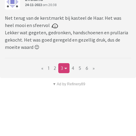
24-11-2022
om 20:38
Net terug van de kerstmarkt bij kasteel de Haar. Het was
heel mooi en sfeervol
Lekker wat gegeten, gedronken, handschoenen en prullaria
gekocht. Het was goed geregeld en gezellig druk, dus de
moeite waard 😊
«
1
2
3
4
5
6
»
▼ Ad by Refinery89