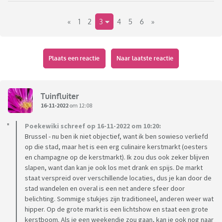
die laatste was voornamelijk voor familiebezoek, de markt
«
1
2
3
4
5
6
»
zelf in Hyde Park vond ik niet geweldig).
Over drie weken gaan we naar Polen (Wroclaw), erg veel zin
in, de kerstmarkt schijnt geweldig te zijn daar. Ons hotel zit
Plaats een reactie
Naar laatste reactie
op loopafstand en is ook nog eens spotgoedkoop.
Welke kerstmarkt vond jij de mooiste/leukste?
Tuinfluiter
16-11-2022
om 12:08
Poekewiki schreef op 16-11-2022 om 10:20:
(Wroclaw)
Brussel - nu ben ik niet objectief, want ik ben sowieso verliefd
op die stad, maar het is een erg culinaire kerstmarkt (oesters
en champagne op de kerstmarkt). Ik zou dus ook zeker blijven
slapen, want dan kan je ook los met drank en spijs. De markt
staat verspreid over verschillende locaties, dus je kan door de
stad wandelen en overal is een net andere sfeer door
belichting. Sommige stukjes zijn traditioneel, anderen weer wat
hipper. Op de grote markt is een lichtshow en staat een grote
kerstboom. Als je een weekendje zou gaan, kan je ook nog naar