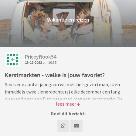
Vakantie en reizen
PriceyRook54
15-11-2022
om 10:35
Kerstmarkten - welke is jouw favoriet?
Sinds een aantal jaar gaan wij met het gezin (man, ik en
inmiddels twee tienerdochters) elke december een lang
weekend naar een Europese stad met een kerstmarkt. De
afgelopen twee jaar is dat wegens Covid niet gelukt, maar
binnenkort mogen we weer
Deel dit bericht:
Frankfurt was een onverwachte favoriet, geweldige sfeer. We
zijn ook naar Bratislava geweest, Krakow en London (maar