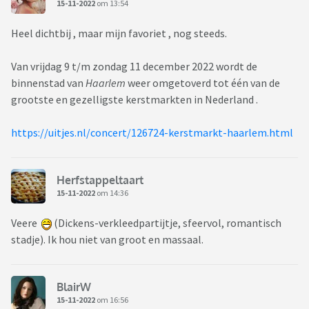
15-11-2022
om 13:54
Heel dichtbij , maar mijn favoriet , nog steeds.
Van vrijdag 9 t/m zondag 11 december 2022 wordt de
binnenstad van
Haarlem
weer omgetoverd tot één van de
grootste en gezelligste kerstmarkten in Nederland .
https://uitjes.nl/concert/126724-kerstmarkt-haarlem.html
Herfstappeltaart
15-11-2022
om 14:36
Veere
(Dickens-verkleedpartijtje, sfeervol, romantisch
stadje). Ik hou niet van groot en massaal.
BlairW
15-11-2022
om 16:56