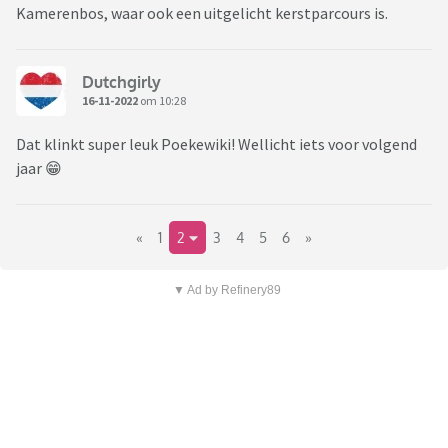
Kamerenbos, waar ook een uitgelicht kerstparcours is.
Dutchgirly
16-11-2022
om 10:28
Dat klinkt super leuk Poekewiki! Wellicht iets voor volgend
jaar 😁
«
1
2
3
4
5
6
»
▼ Ad by Refinery89