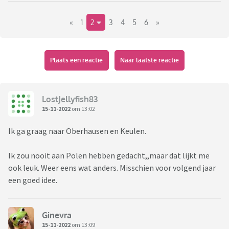
die laatste was voornamelijk voor familiebezoek, de markt
«
1
2
3
4
5
6
»
zelf in Hyde Park vond ik niet geweldig).
Over drie weken gaan we naar Polen (Wroclaw), erg veel zin
in, de kerstmarkt schijnt geweldig te zijn daar. Ons hotel zit
Plaats een reactie
Naar laatste reactie
op loopafstand en is ook nog eens spotgoedkoop.
Welke kerstmarkt vond jij de mooiste/leukste?
LostJellyfish83
15-11-2022
om 13:02
Ik ga graag naar Oberhausen en Keulen.
(Wroclaw)
Ik zou nooit aan Polen hebben gedacht,,maar dat lijkt me
ook leuk. Weer eens wat anders. Misschien voor volgend jaar
een goed idee.
Ginevra
15-11-2022
om 13:09