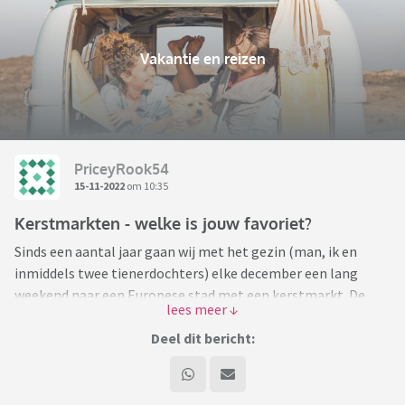
Vakantie en reizen
PriceyRook54
15-11-2022
om 10:35
Kerstmarkten - welke is jouw favoriet?
Sinds een aantal jaar gaan wij met het gezin (man, ik en
inmiddels twee tienerdochters) elke december een lang
weekend naar een Europese stad met een kerstmarkt. De
afgelopen twee jaar is dat wegens Covid niet gelukt, maar
binnenkort mogen we weer
Deel dit bericht:
Frankfurt was een onverwachte favoriet, geweldige sfeer. We
zijn ook naar Bratislava geweest, Krakow en London (maar