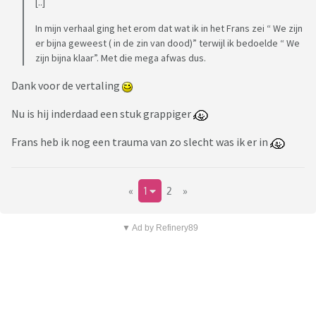
[..]
In mijn verhaal ging het erom dat wat ik in het Frans zei “ We zijn
er bijna geweest ( in de zin van dood)” terwijl ik bedoelde “ We
zijn bijna klaar”. Met die mega afwas dus.
Dank voor de vertaling
Nu is hij inderdaad een stuk grappiger
Frans heb ik nog een trauma van zo slecht was ik er in
«
1
2
»
▼ Ad by Refinery89