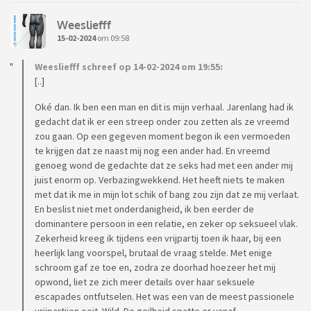
Weesliefff
15-02-2024
om 09:58
Weesliefff schreef op 14-02-2024 om 19:55:
[..]
Oké dan. Ik ben een man en dit is mijn verhaal. Jarenlang had ik
gedacht dat ik er een streep onder zou zetten als ze vreemd
zou gaan. Op een gegeven moment begon ik een vermoeden
te krijgen dat ze naast mij nog een ander had. En vreemd
genoeg wond de gedachte dat ze seks had met een ander mij
juist enorm op. Verbazingwekkend. Het heeft niets te maken
met dat ik me in mijn lot schik of bang zou zijn dat ze mij verlaat.
En beslist niet met onderdanigheid, ik ben eerder de
dominantere persoon in een relatie, en zeker op seksueel vlak.
Zekerheid kreeg ik tijdens een vrijpartij toen ik haar, bij een
heerlijk lang voorspel, brutaal de vraag stelde. Met enige
schroom gaf ze toe en, zodra ze doorhad hoezeer het mij
opwond, liet ze zich meer details over haar seksuele
escapades ontfutselen. Het was een van de meest passionele