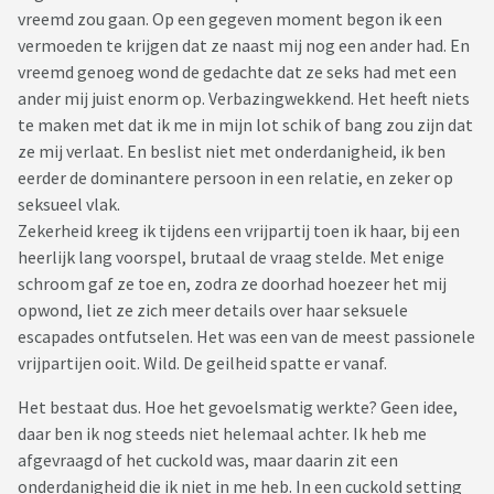
vreemd zou gaan. Op een gegeven moment begon ik een
vermoeden te krijgen dat ze naast mij nog een ander had. En
vreemd genoeg wond de gedachte dat ze seks had met een
ander mij juist enorm op. Verbazingwekkend. Het heeft niets
te maken met dat ik me in mijn lot schik of bang zou zijn dat
ze mij verlaat. En beslist niet met onderdanigheid, ik ben
eerder de dominantere persoon in een relatie, en zeker op
seksueel vlak.
Zekerheid kreeg ik tijdens een vrijpartij toen ik haar, bij een
heerlijk lang voorspel, brutaal de vraag stelde. Met enige
schroom gaf ze toe en, zodra ze doorhad hoezeer het mij
opwond, liet ze zich meer details over haar seksuele
escapades ontfutselen. Het was een van de meest passionele
vrijpartijen ooit. Wild. De geilheid spatte er vanaf.
Het bestaat dus. Hoe het gevoelsmatig werkte? Geen idee,
daar ben ik nog steeds niet helemaal achter. Ik heb me
afgevraagd of het cuckold was, maar daarin zit een
onderdanigheid die ik niet in me heb. In een cuckold setting