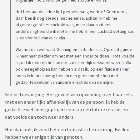
vrijpartijen ooit. Wild. De geilheid spatte er vanaf.
Het bestaat dus. Hoe het gevoelsmatig werkte? Geen idee,
daar ben ik nog steeds niet helemaal achter. Ik heb me
afgevraagd of het cuckold was, maar daarin zit een
onderdanigheid die ik niet in me heb. In een cuckold setting zou
ik eerder bull dan cuck zijn.
Wat het dan wel was? Gunning en trots denk ik. Oprecht gunde
ik haar haar plezier om het met een ander te doen. Trots voelde
ik, dat ik een relatie had met zo'n heerlijk seksueel wezen. Wat
ook meegeholpen kan hebben is dat ik, op een fluïde manier,
soms licht bi-schierig ben en dan geen moeite heb met
gedachtebeelden van andere erecties dan de mijne.
Kleine toevoeging. Het gevoel van opwinding over haar seks
met een ander lijkt afhankelijk van de persoon. Ik heb de
gedachte wel eens geprojecteerd op een latere relatie, en
dat voelde dan toch weer anders.
Hoe dan ook, ik vond het een fantastische ervaring. Beiden
hebben we er enige tijd van genoten.