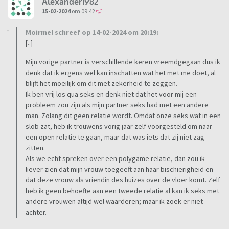
Alexander1982
15-02-2024
om 09:42
Moirmel schreef op 14-02-2024 om 20:19:
[..]
Mijn vorige partner is verschillende keren vreemdgegaan dus ik
denk dat ik ergens wel kan inschatten wat het met me doet, al
blijft het moeilijk om dit met zekerheid te zeggen.
Ik ben vrij los qua seks en denk niet dat het voor mij een
probleem zou zijn als mijn partner seks had met een andere
man. Zolang dit geen relatie wordt. Omdat onze seks wat in een
slob zat, heb ik trouwens vorig jaar zelf voorgesteld om naar
een open relatie te gaan, maar dat was iets dat zij niet zag
zitten.
Als we echt spreken over een polygame relatie, dan zou ik
liever zien dat mijn vrouw toegeeft aan haar bischierigheid en
dat deze vrouw als vriendin des huizes over de vloer komt. Zelf
heb ik geen behoefte aan een tweede relatie al kan ik seks met
andere vrouwen altijd wel waarderen; maar ik zoek er niet
achter.