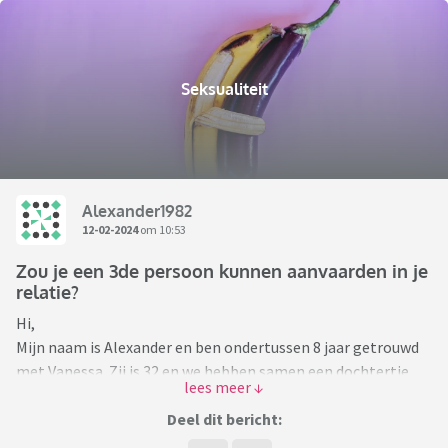
Seksualiteit
Alexander1982
12-02-2024
om 10:53
Zou je een 3de persoon kunnen aanvaarden in je
relatie?
Hi,
Mijn naam is Alexander en ben ondertussen 8 jaar getrouwd
met Vanessa. Zij is 32 en we hebben samen een dochtertje.
Vanessa is een knappe blondine die bij het uitgaan steeds de
aandacht van velen steelt. Ze heeft ook een erg hoog libido
Deel dit bericht:
(veel hoger dan het mijne) en ik denk wel dat ik onbewust al