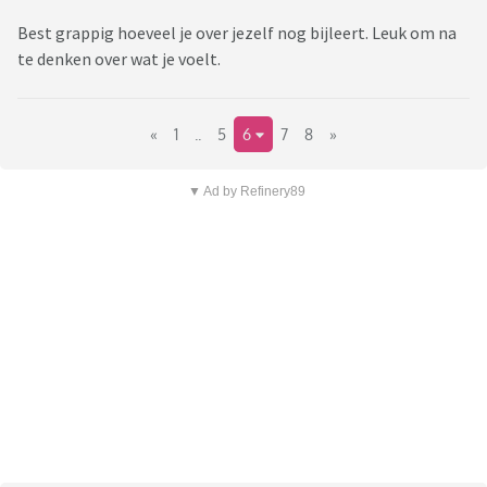
Best grappig hoeveel je over jezelf nog bijleert. Leuk om na
te denken over wat je voelt.
«
1
..
5
6
7
8
»
▼ Ad by Refinery89