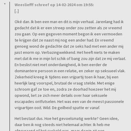
Weesliefff schreef op 14-02-2024 om 19:55:
[..]
Oké dan. Ik ben een man en dit is mijn verhaal. Jarenlang had ik
gedacht dat ik er een streep onder zou zetten als ze vreemd
zou gaan. Op een gegeven moment begon ik een vermoeden
te krijgen dat ze naast mij nog een ander had. En vreemd
genoeg wond de gedachte dat ze seks had met een ander mij
juist enorm op. Verbazingwekkend. Het heeft niets te maken
met dat ik me in mijn lot schik of bang zou zijn dat ze mij verlaat.
En beslist niet met onderdanigheid, ik ben eerder de
dominantere persoon in een relatie, en zeker op seksueel vlak.
Zekerheid kreeg ik tijdens een vrijpartij toen ik haar, bij een
heerlijk lang voorspel, brutaal de vraag stelde. Met enige
schroom gaf ze toe en, zodra ze doorhad hoezeer het mij
opwond, liet ze zich meer details over haar seksuele
escapades ontfutselen. Het was een van de meest passionele
vrijpartijen ooit. Wild. De geilheid spatte er vanaf.
Het bestaat dus. Hoe het gevoelsmatig werkte? Geen idee,
daar ben ik nog steeds niet helemaal achter. Ik heb me
afgevraagd of het cuckold was, maar daarin zit een