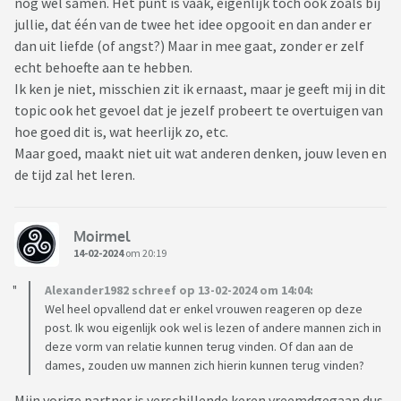
nog wel samen. Het punt is vaak, eigenlijk toch ook zoals bij
jullie, dat één van de twee het idee opgooit en dan ander er
dan uit liefde (of angst?) Maar in mee gaat, zonder er zelf
echt behoefte aan te hebben.
Ik ken je niet, misschien zit ik ernaast, maar je geeft mij in dit
topic ook het gevoel dat je jezelf probeert te overtuigen van
hoe goed dit is, wat heerlijk zo, etc.
Maar goed, maakt niet uit wat anderen denken, jouw leven en
de tijd zal het leren.
Moirmel
14-02-2024
om 20:19
Alexander1982 schreef op 13-02-2024 om 14:04:
Wel heel opvallend dat er enkel vrouwen reageren op deze
post. Ik wou eigenlijk ook wel is lezen of andere mannen zich in
deze vorm van relatie kunnen terug vinden. Of dan aan de
dames, zouden uw mannen zich hierin kunnen terug vinden?
Mijn vorige partner is verschillende keren vreemdgegaan dus