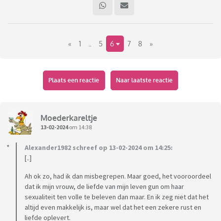
van dag één door had dat ze niet trouw kon blijven.
We hebben een erg moeilijkere periode gehad achter de
geboorte van onze dochter waar het woord scheiding
«
1
..
5
6
7
8
»
meermaals werd uitgesproken. Uiteindelijk heeft het
vreemdgaan ons vreemd genoeg gered. Ik heb het een plaats
kunnen gegeven in onze relatie. We hebben het eindelijk
kunnen bespreken en een regeling gevonden. Ze heeft naast
Plaats een reactie
Naar laatste reactie
ons huwelijk nu een vaste vriend waar ze bijna wekelijks blijft
slapen. Verder gaat ze soms ook wel eens op tinder date. Het
klinkt misschien wel erg, maar het is net zo dat onze relatie
Moederkareltje
veel beter is geworden. Ook ons eigen sex leven is er
13-02-2024
om 14:38
kilometers op vooruitgegaan. Het enige jammer aan is dat
Alexander1982 schreef op 13-02-2024 om 14:25:
vele mensen dit niet begrijpen en veroordelen.
[..]
Ik wil daarom de open vraag stellen of iedereen dit zo erg
vind? Of zou je dit zelf kunnen in je relatie?
Ah ok zo, had ik dan misbegrepen. Maar goed, het vooroordeel
dat ik mijn vrouw, de liefde van mijn leven gun om haar
sexualiteit ten volle te beleven dan maar. En ik zeg niet dat het
altijd even makkelijk is, maar wel dat het een zekere rust en
liefde oplevert.