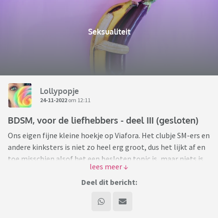
Seksualiteit
Lollypopje
24-11-2022
om 12:11
BDSM, voor de liefhebbers - deel III (gesloten)
Ons eigen fijne kleine hoekje op Viafora. Het clubje SM-ers en
andere kinksters is niet zo heel erg groot, dus het lijkt af en
toe misschien alsof het een besloten topic is, maar niets is
minder waar! Dus wil je meepraten, je hart luchten, gênante
vragen stellen of wat dan ook, over welke variant van BDSM
Deel dit bericht:
dan ook, stort jezelf er in, je wordt met open armen
ontvangen. Het wordt daarbij wel gewaardeerd als je, je even
voorstelt.