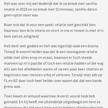
https://www.youtube.com/user/CountBoogie
Het was voor mij wel duidelijk dat ik na breuk met vanilla-
relatie in 2018 en na breuk met D/minnaar, vanilla-daten
Hier vind je deel 2:
geen optie meer was.
https://www.viafora.nl/forum/seksualiteit/bdsm-voor-de-
liefhebbers-deel-ii?page=66
Maar ook dat ik voor een speel-relatie niet geschikt ben.
Daarvoor ben ik te intens en stort in me er teveel in met m’n
hele ziel en zaligheid.
Heb best veel gedate en het was eigenlijk vaak een drama.
Terwijl ik enorm helder was dat ik een monogame relatie
wilde met alles erop en eraan, kwamen er toch steeds
mannen op m’n pad die of toch een relatie hadden of die nog
iets aan het afwikkelen waren of na een paar keer chatten al
begonnen over mensen erbij of uitlenen. Terwijl mijn ads op
FL en BZ daar toch heel helder over waren dat dat een harde
grens was.
Toen kwam er iemand waarmee ik eerst vooral leuk heb
gemaild. En hij heeft me uiteindelijk uitgedaagd om hem te
domineren. Na dat eerst heel erg te hebben afgehouden heb