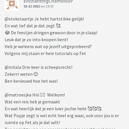
EnchantingChamois89
02-12-2022
om 19:53
@stokstaartje Je hebt hartstikke gelijk!
En wat lief dat je dat zegt 🥰
😂 De feestjes dringen gewoon door in je slaap!
Leuk dat je zo into knopen bent!
Heb je weleens wat op jezelf uitgeprobeerd?
Volgens mij staan er hele tutorials op Fet
@milala Drie keer is scheepsrecht!
Zekerrr weten 😊
Ben benieuwd hoe het was!
@matroesjka Hiii 🙋‍♀️ Welkom!
Wat een reis heb je gemaakt
En wat heerlijk dat je een luier jochie hebt 🥰🥰🥰
Wat Popje zegt is wel echt heel erg waar, ook voor jou is er
ruimte op Fet als je dat wilt!