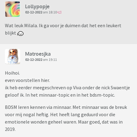
Wandering Spirits
Lollypopje
http://www.wanderingspirits.nl/
02-12-2022
om 18:10
Klein detail, naast gewone heerlijke geile ranzigheid komen
Wat leuk Milala. Ik ga voor je duimen dat het een leukert
er hier ook een hoop emoties om de hoek kijken. Mensen
blijkt
delen hier hun persoonlijke ervaringen en belevingen, het is
daarbij belangrijk dat iedereen zich vrij voelt om dat te doen.
Wees daarom altijd respectvol, ook als hun kink en beleving
Matroesjka
02-12-2022
om 19:11
niet dezelfde is als de jouwe. Onthoud: YKINMKBYKIO of te
wel: Your kink is not my kink, but your kink is okay
Hoihoi.
even voorstellen hier.
En omdat BDSM een zeer serieuze zaak is, ahum
ik heb eerder meegeschreven op Viva onder de nick Swaentje
geloof ik. In het minnaar-topic en in het bdsm-topic.
een paar filmpjes
BDSM leren kennen via minnaar. Met minnaar was de breuk
voor mij nogal heftig. Het heeft lang geduurd voor die
emotionele wonden geheel waren. Maar goed, dat was in
2019.