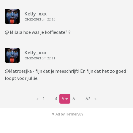
Kelly_xxx
02-12-2022
om 22:10
@ Milala hoe was je koffiedate?!?
Kelly_xxx
02-12-2022
om 22:11
@Matroesjka - fijn dat je meeschrijft! En fijn dat het zo goed
loopt voor jullie.
«
1
..
4
5
6
..
67
»
▼ Ad by Refinery89