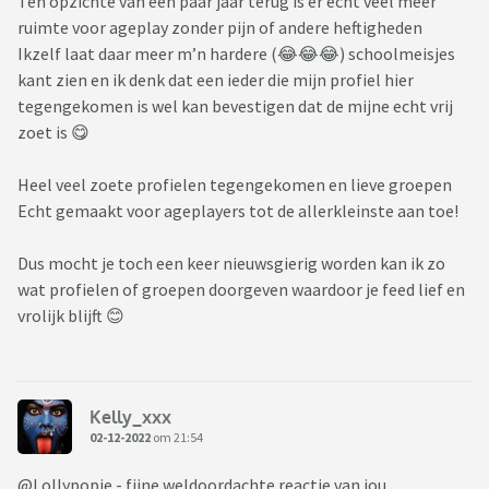
Ten opzichte van een paar jaar terug is er echt veel meer
ruimte voor ageplay zonder pijn of andere heftigheden
Ikzelf laat daar meer m’n hardere (😂😂😂) schoolmeisjes
kant zien en ik denk dat een ieder die mijn profiel hier
tegengekomen is wel kan bevestigen dat de mijne echt vrij
zoet is 😋
Heel veel zoete profielen tegengekomen en lieve groepen
Echt gemaakt voor ageplayers tot de allerkleinste aan toe!
Dus mocht je toch een keer nieuwsgierig worden kan ik zo
wat profielen of groepen doorgeven waardoor je feed lief en
vrolijk blijft 😊
Kelly_xxx
02-12-2022
om 21:54
@Lollypopje - fijne weldoordachte reactie van jou