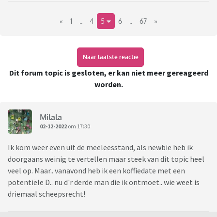
«
1
..
4
5
6
..
67
»
Aangezien de meeste mensen die net komen kijken nog op
zoek zijn naar zo veel mogelijk informatie zijn hier wat links
naar sites die Viva forummers in het verleden hebben
aangedragen:
Naar laatste reactie
Dit forum topic is gesloten, er kan niet meer gereageerd
Deviance & Desire
worden.
http://www.devianceanddesire.com/
Kink Aware Info
Milala
https://kinkawareinfo.wordpress.com/
02-12-2022
om 17:30
Ik kom weer even uit de meeleesstand, als newbie heb ik
Marijkes Praktijken
doorgaans weinig te vertellen maar steek van dit topic heel
http://marijkespraktijken.nl/
veel op. Maar.. vanavond heb ik een koffiedate met een
potentiële D.. nu d'r derde man die ik ontmoet.. wie weet is
Submissive Guide
driemaal scheepsrecht!
https://submissiveguide.com/