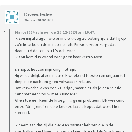
Dweedledee
26-12-2024
om 02:01
Marty1984 schreef op 25-12-2024 om 10:47:
Ik zou mij afvragen wie er in die kroeg zo belangrijk is dat hij op
zo'n hete kolen de minuten aftelt. En wie ervoor zorgt dat hij
daar altijd de tent sluit 's ochtends.
Ik zou hem dus vooral voor geen haar vertrouwen.
En nope, het zou mijn ding niet zijn.
Hij wil duidelijk alleen maar elk weekend feesten en uitgaan tot
diep in de nacht en geen volwassen relatie.
Dat verwacht ik van een 21-jarige, maar niet als je een relatie
hebt met een vrouw met 2 kinderen.
Af en toe een keer de kroeg in ... geen probleem. Elk weekend
en zo "dringend" en elke keer zo laat ... Nope, dat wordt hem
hier niet.
Ik neem aan dat zij die hier een partner hebben die in de
voetbalkantine blijven hangen dat niet doen tot 4u 's ochtends.