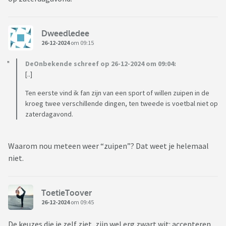
Dweedledee
26-12-2024
om 09:15
DeOnbekende schreef op 26-12-2024 om 09:04:
[..]
Ten eerste vind ik fan zijn van een sport of willen zuipen in de
kroeg twee verschillende dingen, ten tweede is voetbal niet op
zaterdagavond.
Waarom nou meteen weer “zuipen”? Dat weet je helemaal
niet.
ToetieToover
26-12-2024
om 09:45
De keuzes die je zelf ziet, zijn wel erg zwart wit: accepteren