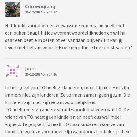
ongeduldig, steeds op de klok te kijken of hij al weg kan. Ik
Citroengraag
krijg dan het gevoel dat hij hier niet wilt zijn en raak
25-12-2024
om 17:37
geïrriteerd. Dan heb ik er al geen zin meer aan dat hij hier
blijft zitten en zeg hem dan dat hij wel naar de stad kan
Het klinkt vooral of een volwassene een relatie heeft met
gaan.
een puber. Snapt hij jouw verantwoordelijkheden en wil hij
daar een beetje in delen of ver vandaan blijven? En kan jij
Dit gaat trouwens alleen over de weekenden, door de weeks
leven met het antwoord? Hoe zien jullie je toekomst samen?
is er niks aan de hand. Dan is hij er, voor mij en de kinderen.
Maar ik begin echt tegen de weekenden op te zien, omdat ik
dan weet hoe het gaat. Ik vind het echt niet leuk meer en
Jorni
25-12-2024
om 17:46
weet niet hoe ik hier mee om moet gaan. Zo af en toe vind ik
het wel leuk om mee te gaan en snap dan ook echt wel
In het geval van TO heeft zij kinderen, maar hij niet. Het zijn
waarom hij het zo gezellig vind, maar ik heb twee kinderen,
immers niet zijn kinderen. Ze vormen samen geen gezin. Die
ik kan en wil geen eens ieder weekend de hort op. Ik heb er op
kinderen zijn niet zijn verantwoordelijkheid.
het moment zo'n buikpijn van. Want in mijn ogen zijn er
TO heeft meer en andere verantwoordelijkheden dan TO. De
twee opties:
vriend van TO heeft geen kinderen en heeft dus wel meer
1. De situatie accepteren, dit is wie hij is.
vrijheid. Tegelijkertijd heeft TO haar kinderen waar ze van
2. De relatie beëindigen.
houdt en waar ze voor moet zijn waardoor zij minder vrijheid