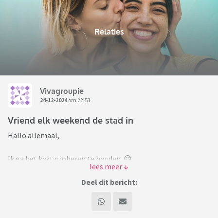
Relaties
Vivagroupie
24-12-2024
om 22:53
Vriend elk weekend de stad in
Hallo allemaal,
Ik ga het kort proberen te houden. 😅
Mijn vriend en ik zijn nu ongeveer tweeënhalf jaar samen. Ik,
Deel dit bericht:
moeder van twee kinderen in de basisschoolleeftijd. Allebei
zijn we ongeveer twee jaar vrijgezel geweest voordat we
elkaar leerden kennen. In zijn vrijgezellen bestaan ging hij