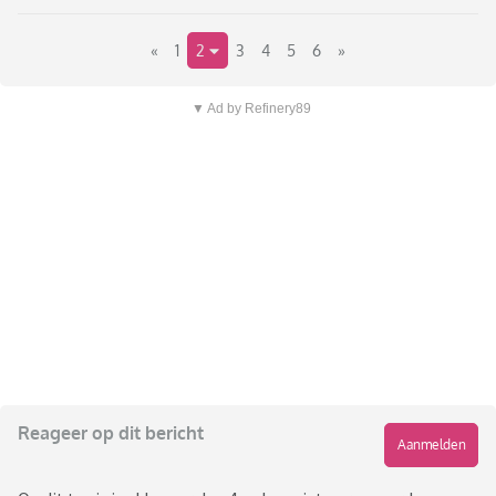
«
1
2
3
4
5
6
»
▼ Ad by Refinery89
Reageer op dit bericht
Aanmelden