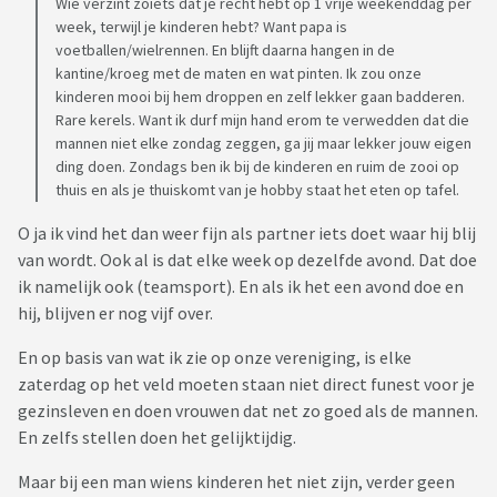
Wie verzint zoiets dat je recht hebt op 1 vrije weekenddag per
week, terwijl je kinderen hebt? Want papa is
voetballen/wielrennen. En blijft daarna hangen in de
kantine/kroeg met de maten en wat pinten. Ik zou onze
kinderen mooi bij hem droppen en zelf lekker gaan badderen.
Rare kerels. Want ik durf mijn hand erom te verwedden dat die
mannen niet elke zondag zeggen, ga jij maar lekker jouw eigen
ding doen. Zondags ben ik bij de kinderen en ruim de zooi op
thuis en als je thuiskomt van je hobby staat het eten op tafel.
O ja ik vind het dan weer fijn als partner iets doet waar hij blij
van wordt. Ook al is dat elke week op dezelfde avond. Dat doe
ik namelijk ook (teamsport). En als ik het een avond doe en
hij, blijven er nog vijf over.
En op basis van wat ik zie op onze vereniging, is elke
zaterdag op het veld moeten staan niet direct funest voor je
gezinsleven en doen vrouwen dat net zo goed als de mannen.
En zelfs stellen doen het gelijktijdig.
Maar bij een man wiens kinderen het niet zijn, verder geen