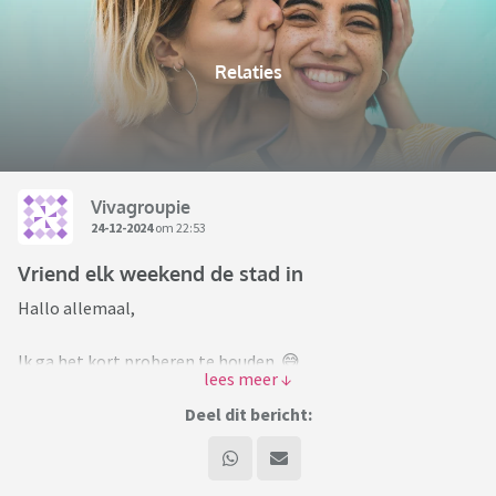
Relaties
Vivagroupie
24-12-2024
om 22:53
Vriend elk weekend de stad in
Hallo allemaal,
Ik ga het kort proberen te houden. 😅
Mijn vriend en ik zijn nu ongeveer tweeënhalf jaar samen. Ik,
Deel dit bericht:
moeder van twee kinderen in de basisschoolleeftijd. Allebei
zijn we ongeveer twee jaar vrijgezel geweest voordat we
elkaar leerden kennen. In zijn vrijgezellen bestaan ging hij