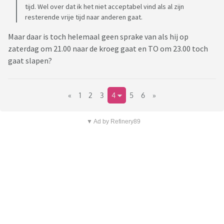
tijd. Wel over dat ik het niet acceptabel vind als al zijn
resterende vrije tijd naar anderen gaat.
Maar daar is toch helemaal geen sprake van als hij op
zaterdag om 21.00 naar de kroeg gaat en TO om 23.00 toch
gaat slapen?
«
1
2
3
4
5
6
»
▼ Ad by Refinery89