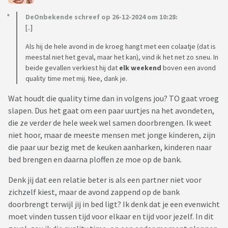
ongeduldig, steeds op de klok te kijken of hij al weg kan. Ik
krijg dan het gevoel dat hij hier niet wilt zijn en raak
DeOnbekende schreef op 26-12-2024 om 10:28:
geïrriteerd. Dan heb ik er al geen zin meer aan dat hij hier
[..]
blijft zitten en zeg hem dan dat hij wel naar de stad kan
Als hij de hele avond in de kroeg hangt met een colaatje (dat is
gaan.
meestal niet het geval, maar het kan), vind ik het net zo sneu. In
beide gevallen verkiest hij dat
elk weekend
boven een avond
Dit gaat trouwens alleen over de weekenden, door de weeks
quality time met mij. Nee, dank je.
is er niks aan de hand. Dan is hij er, voor mij en de kinderen.
Wat houdt die quality time dan in volgens jou? TO gaat vroeg
Maar ik begin echt tegen de weekenden op te zien, omdat ik
slapen. Dus het gaat om een paar uurtjes na het avondeten,
dan weet hoe het gaat. Ik vind het echt niet leuk meer en
die ze verder de hele week wel samen doorbrengen. Ik weet
weet niet hoe ik hier mee om moet gaan. Zo af en toe vind ik
niet hoor, maar de meeste mensen met jonge kinderen, zijn
het wel leuk om mee te gaan en snap dan ook echt wel
die paar uur bezig met de keuken aanharken, kinderen naar
waarom hij het zo gezellig vind, maar ik heb twee kinderen,
bed brengen en daarna ploffen ze moe op de bank.
ik kan en wil geen eens ieder weekend de hort op. Ik heb er op
het moment zo'n buikpijn van. Want in mijn ogen zijn er
Denk jij dat een relatie beter is als een partner niet voor
twee opties:
zichzelf kiest, maar de avond zappend op de bank
1. De situatie accepteren, dit is wie hij is.
doorbrengt terwijl jij in bed ligt? Ik denk dat je een evenwicht
2. De relatie beëindigen.
moet vinden tussen tijd voor elkaar en tijd voor jezelf. In dit