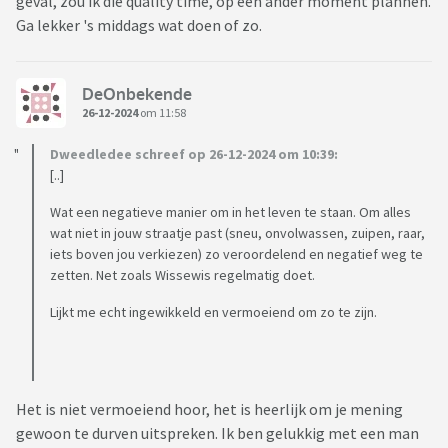
geval, zou ik die quality time, op een ander moment plannen.
Optie 1, probeer ik al een hele tijd. Maar ik raak steeds meer
Ga lekker 's middags wat doen of zo.
en meer geïrriteerd. Dus ik denk dat die optie er al niet meer
is.
Dan blijft optie 2 over, maar wil ik nu echt een relatie
DeOnbekende
beëindigen om deze redenen?
26-12-2024
om 11:58
Dweedledee schreef op 26-12-2024 om 10:39:
Pff, nou is het toch een heel lang verhaal geworden. Als je het
[..]
hebt gered om tot hier te lezen, bedankt! 😅
Wat een negatieve manier om in het leven te staan. Om alles
Alle tips, meningen of ervaringsverhalen zijn welkom.
wat niet in jouw straatje past (sneu, onvolwassen, zuipen, raar,
iets boven jou verkiezen) zo veroordelend en negatief weg te
zetten. Net zoals Wissewis regelmatig doet.
Lijkt me echt ingewikkeld en vermoeiend om zo te zijn.
Het is niet vermoeiend hoor, het is heerlijk om je mening
gewoon te durven uitspreken. Ik ben gelukkig met een man