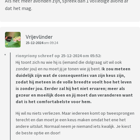
Als het meer avonden zijn, spreek dan 1 volledige avond af
dat het mag.
Vrijevlinder
25-12-2024
om 09:24
rionyriony schreef op 25-12-2024 om 05:52:
Hij toont zich nu wie hij is (iemand die dolgraag uit wil ook
zonder jou) en nu moet jij je tonen wie jij bent. I
k zou meteen
duidelijk zijn wat de consequenties van zijn keus zijn,
zodat hij meteen in de volle breedte voelt hoe het leven
is zonder jou. Eerder zal hij het niet ervaren; meer als
gezeur en moeilijk doen en jij moet dan veranderen want
dat is het comfortabelste voor hem.
Hij wil nu niets verliezen. Maar iedereen komt op tweesprongen
terecht en dan moet je een keus maken omdat het ene het
andere uitsluit. Normaal neem je niemand iets kwalijk. Je kiest
de beste optie en door!