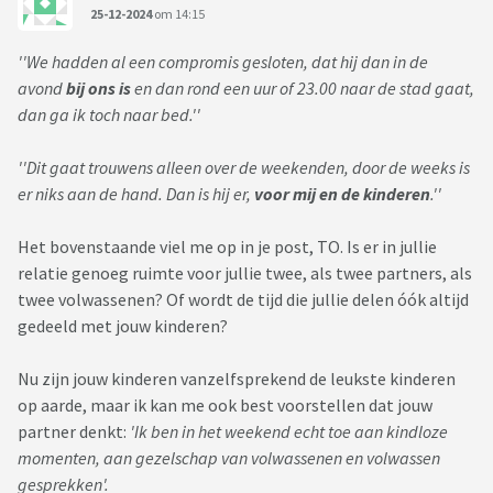
25-12-2024
om 14:15
''We hadden al een compromis gesloten, dat hij dan in de
avond
bij ons is
en dan rond een uur of 23.00 naar de stad gaat,
dan ga ik toch naar bed.''
''Dit gaat trouwens alleen over de weekenden, door de weeks is
er niks aan de hand. Dan is hij er,
voor mij en de kinderen
.''
Het bovenstaande viel me op in je post, TO. Is er in jullie
relatie genoeg ruimte voor jullie twee, als twee partners, als
twee volwassenen? Of wordt de tijd die jullie delen óók altijd
gedeeld met jouw kinderen?
Nu zijn jouw kinderen vanzelfsprekend de leukste kinderen
op aarde, maar ik kan me ook best voorstellen dat jouw
partner denkt:
'Ik ben in het weekend echt toe aan kindloze
momenten, aan gezelschap van volwassenen en volwassen
gesprekken'.