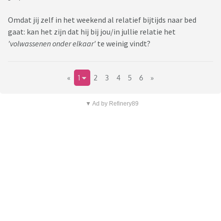
Omdat jij zelf in het weekend al relatief bijtijds naar bed
gaat: kan het zijn dat hij bij jou/in jullie relatie het
'volwassenen onder elkaar'
te weinig vindt?
«
1
2
3
4
5
6
»
▼ Ad by Refinery89