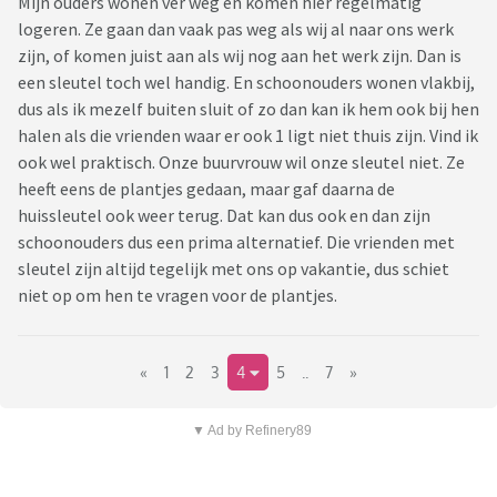
Mijn ouders wonen ver weg en komen hier regelmatig
logeren. Ze gaan dan vaak pas weg als wij al naar ons werk
zijn, of komen juist aan als wij nog aan het werk zijn. Dan is
een sleutel toch wel handig. En schoonouders wonen vlakbij,
dus als ik mezelf buiten sluit of zo dan kan ik hem ook bij hen
halen als die vrienden waar er ook 1 ligt niet thuis zijn. Vind ik
ook wel praktisch. Onze buurvrouw wil onze sleutel niet. Ze
heeft eens de plantjes gedaan, maar gaf daarna de
huissleutel ook weer terug. Dat kan dus ook en dan zijn
schoonouders dus een prima alternatief. Die vrienden met
sleutel zijn altijd tegelijk met ons op vakantie, dus schiet
niet op om hen te vragen voor de plantjes.
«
1
2
3
4
5
..
7
»
▼ Ad by Refinery89