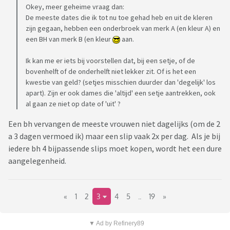
Okey, meer geheime vraag dan:
De meeste dates die ik tot nu toe gehad heb en uit de kleren
zijn gegaan, hebben een onderbroek van merk A (en kleur A) en
een BH van merk B (en kleur
aan.
Ik kan me er iets bij voorstellen dat, bij een setje, of de
bovenhelft of de onderhelft niet lekker zit. Of is het een
kwestie van geld? (setjes misschien duurder dan 'degelijk' los
apart). Zijn er ook dames die 'altijd' een setje aantrekken, ook
al gaan ze niet op date of 'uit' ?
Een bh vervangen de meeste vrouwen niet dagelijks (om de 2
a 3 dagen vermoed ik) maar een slip vaak 2x per dag. Als je bij
iedere bh 4 bijpassende slips moet kopen, wordt het een dure
aangelegenheid.
«
1
2
3
4
5
..
19
»
▼ Ad by Refinery89