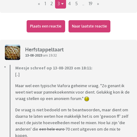
«
1
2
3
4
5
..
19
»
Plaats een reactie
Naar laatste reactie
Herfstappeltaart
13-08-2023
om 19:32
Meesje schreef op 13-08-2023 om 18:11:
[..]
Maar wel een typische Viafora geheime vraag. "Zo genant ik
weet niet waar pannekoekenmix voor dient. Gelukkig kon ik de
vraag stellen op een anoniem forum."
De vraag is niet bedoeld om te beantwoorden, maar dient om
daarna te laten weten hoe makkelijk het is om 'gewoon ff' zelf
exact de juiste hoeveelheden meel te mixen. Hoe lui zijn 'die
anderen' die
een hele euro
70 cent uitgeven om de mix te
kopen.