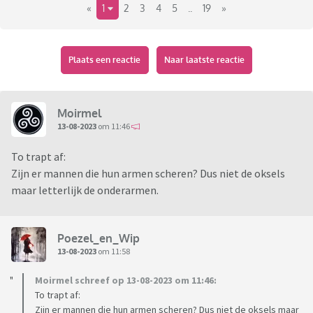
«
1
2
3
4
5
..
19
»
Plaats een reactie
Naar laatste reactie
Moirmel
13-08-2023
om 11:46
To trapt af:
Zijn er mannen die hun armen scheren? Dus niet de oksels
maar letterlijk de onderarmen.
Poezel_en_Wip
13-08-2023
om 11:58
Moirmel schreef op 13-08-2023 om 11:46:
To trapt af:
Zijn er mannen die hun armen scheren? Dus niet de oksels maar