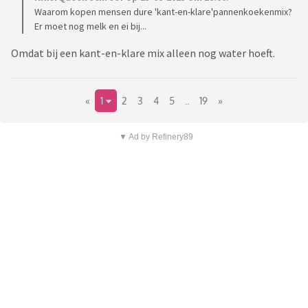
Waarom kopen mensen dure 'kant-en-klare'pannenkoekenmix?
Er moet nog melk en ei bij...
Omdat bij een kant-en-klare mix alleen nog water hoeft.
«
1
2
3
4
5
..
19
»
▼ Ad by Refinery89