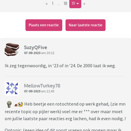
«
1
..
18
19
»
Plaats een reactie
Naar laatste reactie
SuzyQFive
07-09-2023
om 20:12
Ik zeg tegenwoordig, in ‘23 of in ‘24. De 2000 laat ik weg.
MellowTurkey78
07-09-2023
om 21:43
Heb beetje een rotochtend op werk gehad, (zie mn
recente topic op pijler werk) voel me er *** over maar moet
om jullie laatste paar reacties erg lachen, had ik even nodig..!
Ontopic: (geen idee of dit soort vragen ook mogen maar ik