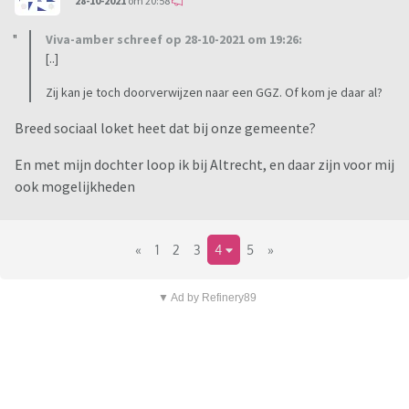
28-10-2021
om 20:58
Viva-amber schreef op 28-10-2021 om 19:26:
[..]
Zij kan je toch doorverwijzen naar een GGZ. Of kom je daar al?
Breed sociaal loket heet dat bij onze gemeente?
En met mijn dochter loop ik bij Altrecht, en daar zijn voor mij
ook mogelijkheden
«
1
2
3
4
5
»
▼ Ad by Refinery89