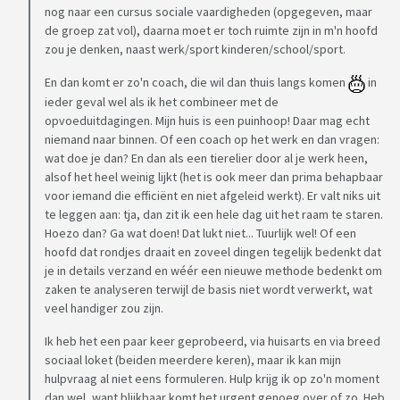
nog naar een cursus sociale vaardigheden (opgegeven, maar
de groep zat vol), daarna moet er toch ruimte zijn in m'n hoofd
zou je denken, naast werk/sport kinderen/school/sport.
En dan komt er zo'n coach, die wil dan thuis langs komen
in
ieder geval wel als ik het combineer met de
opvoeduitdagingen. Mijn huis is een puinhoop! Daar mag echt
niemand naar binnen. Of een coach op het werk en dan vragen:
wat doe je dan? En dan als een tierelier door al je werk heen,
alsof het heel weinig lijkt (het is ook meer dan prima behapbaar
voor iemand die efficiënt en niet afgeleid werkt). Er valt niks uit
te leggen aan: tja, dan zit ik een hele dag uit het raam te staren.
Hoezo dan? Ga wat doen! Dat lukt niet... Tuurlijk wel! Of een
hoofd dat rondjes draait en zoveel dingen tegelijk bedenkt dat
je in details verzand en wéér een nieuwe methode bedenkt om
zaken te analyseren terwijl de basis niet wordt verwerkt, wat
veel handiger zou zijn.
Ik heb het een paar keer geprobeerd, via huisarts en via breed
sociaal loket (beiden meerdere keren), maar ik kan mijn
hulpvraag al niet eens formuleren. Hulp krijg ik op zo'n moment
dan wel, want blijkbaar komt het urgent genoeg over of zo. Heb