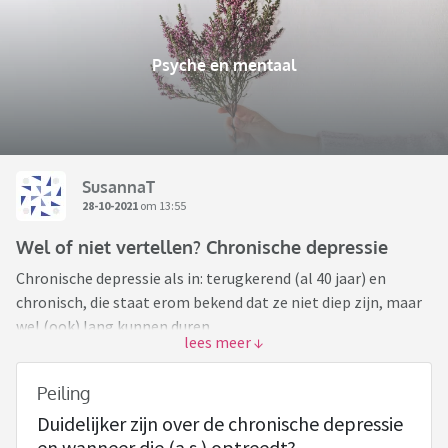
Psyche en mentaal
SusannaT
28-10-2021
om 13:55
Wel of niet vertellen? Chronische depressie
Chronische depressie als in: terugkerend (al 40 jaar) en
chronisch, die staat erom bekend dat ze niet diep zijn, maar
wel (ook) lang kunnen duren.
Huidige situatie: zie dit draadje,
https://www.viafora.nl/forum/psyche-en-mentaal/wat-te-
Peiling
doen-met-een-off-day?page=1#22
Duidelijker zijn over de chronische depressie
Ik heb een berg tekst onderaan geplempt (dus niet de
en wanneer die (a.s.) optreedt?
openingspost), 28-10.