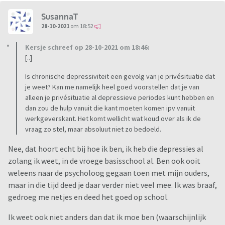
SusannaT
28-10-2021
om 18:52
Kersje schreef op 28-10-2021 om 18:46:
[..]
Is chronische depressiviteit een gevolg van je privésituatie dat
je weet? Kan me namelijk heel goed voorstellen dat je van
alleen je privésituatie al depressieve periodes kunt hebben en
dan zou de hulp vanuit die kant moeten komen ipv vanuit
werkgeverskant. Het komt wellicht wat koud over als ik de
vraag zo stel, maar absoluut niet zo bedoeld.
Nee, dat hoort echt bij hoe ik ben, ik heb die depressies al
zolang ik weet, in de vroege basisschool al. Ben ook ooit
weleens naar de psycholoog gegaan toen met mijn ouders,
maar in die tijd deed je daar verder niet veel mee. Ik was braaf,
gedroeg me netjes en deed het goed op school.
Ik weet ook niet anders dan dat ik moe ben (waarschijnlijk