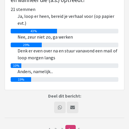
21 stemmen
wel/niet vertellen is iets waar ik altijd wel mee zit, en juist in
Ja, loop er heen, bereid je verhaal voor (op papier
situaties als deze moet ik daar wat van vinden (en wel/niet
evt.)
vertellen) terwijl ik niet goed in staat ben keuzes te maken
43%
en de consequenties daarvan overzien.
Nee, zeur niet zo, ga werken
29%
Ik wil liever nooit iets vertellen, want ik wil normaal zijn. Ik
Denk er even over na en stuur vanavond een mail of
heb bijvoorbeeld wel aan goede vriendinnen verteld dat ik
loop morgen langs
medicatie slik hiervoor en verder heb ik het er niet over met
10%
hen, ik ga niet elk dal delen, gezeur waar niemand iets aan
Anders, namelijk...
heeft.
19%
Mijn ouder weet hier veel van, en afhankelijk van de
hoeveelheid sh*t op zijn eigen bord gooi ik daar ook weleens
Deel dit bericht:
wat neer. En tegen mijn zussen kan ik ook zeggen: gaat ff
niet.
Werkgever vind ik lastig. Ouder is daar duidelijk in: niet, nooit,
nooit! over vertellen.