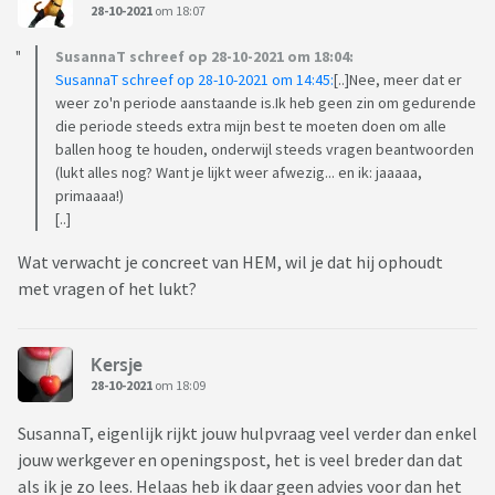
28-10-2021
om 18:07
SusannaT schreef op 28-10-2021 om 18:04:
SusannaT schreef op 28-10-2021 om 14:45:
[..]Nee, meer dat er
weer zo'n periode aanstaande is.Ik heb geen zin om gedurende
die periode steeds extra mijn best te moeten doen om alle
ballen hoog te houden, onderwijl steeds vragen beantwoorden
(lukt alles nog? Want je lijkt weer afwezig... en ik: jaaaaa,
primaaaa!)
[..]
Wat verwacht je concreet van HEM, wil je dat hij ophoudt
met vragen of het lukt?
Kersje
28-10-2021
om 18:09
SusannaT, eigenlijk rijkt jouw hulpvraag veel verder dan enkel
jouw werkgever en openingspost, het is veel breder dan dat
als ik je zo lees. Helaas heb ik daar geen advies voor dan het