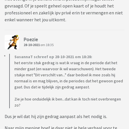
gevraagd. Of je speelt geheel open kaart of je houdt het
professioneel en zakelijk ipv privé erin te vermengen en niet
enkel wanneer het jou uitkomt.
Poezie
28-10-2021
om 18:35
SusannaT schreef op 28-10-2021 om 18:28:
het eerste stuk gedrag is wat ik vraag in de periode dat het
minder gaat (en waarvoor ik wil waarschuwen). Het tweede
stukje met "Dit verschilt van..." daar bedoel ik mee zoals hij
normaal is en mag blijven, in de periodes dat het gewoon goed
gaat. Dus dat ie tijdelijk zijn gedrag aanpast.
Zie je hoe onduidelijk ik ben...dat kan ik toch niet overbrengen
zo?
Dus je wil dat hij zijn gedrag aanpast als het nodig is.
Naar mijn mening hoef je daar niet je hele verhaal voor te