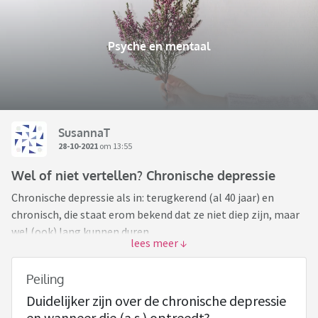
Psyche en mentaal
SusannaT
28-10-2021
om 13:55
Wel of niet vertellen? Chronische depressie
Chronische depressie als in: terugkerend (al 40 jaar) en
chronisch, die staat erom bekend dat ze niet diep zijn, maar
wel (ook) lang kunnen duren.
Huidige situatie: zie dit draadje,
https://www.viafora.nl/forum/psyche-en-mentaal/wat-te-
Peiling
doen-met-een-off-day?page=1#22
Duidelijker zijn over de chronische depressie
Ik heb een berg tekst onderaan geplempt (dus niet de
en wanneer die (a.s.) optreedt?
openingspost), 28-10.