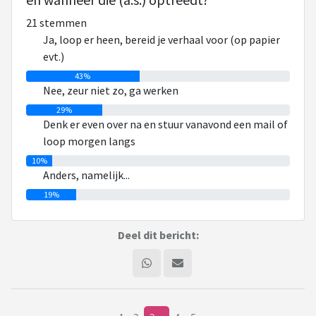
21 stemmen
wel/niet vertellen is iets waar ik altijd wel mee zit, en juist in
Ja, loop er heen, bereid je verhaal voor (op papier
situaties als deze moet ik daar wat van vinden (en wel/niet
evt.)
vertellen) terwijl ik niet goed in staat ben keuzes te maken
43%
en de consequenties daarvan overzien.
Nee, zeur niet zo, ga werken
29%
Ik wil liever nooit iets vertellen, want ik wil normaal zijn. Ik
Denk er even over na en stuur vanavond een mail of
heb bijvoorbeeld wel aan goede vriendinnen verteld dat ik
loop morgen langs
medicatie slik hiervoor en verder heb ik het er niet over met
10%
hen, ik ga niet elk dal delen, gezeur waar niemand iets aan
Anders, namelijk...
heeft.
19%
Mijn ouder weet hier veel van, en afhankelijk van de
hoeveelheid sh*t op zijn eigen bord gooi ik daar ook weleens
Deel dit bericht:
wat neer. En tegen mijn zussen kan ik ook zeggen: gaat ff
niet.
Werkgever vind ik lastig. Ouder is daar duidelijk in: niet, nooit,
nooit! over vertellen.