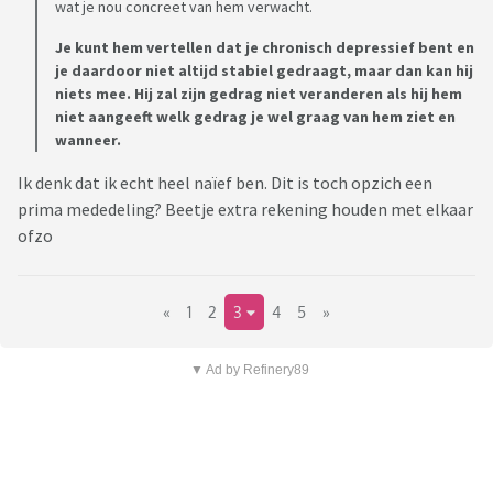
wat je nou concreet van hem verwacht.
Je kunt hem vertellen dat je chronisch depressief bent en
je daardoor niet altijd stabiel gedraagt, maar dan kan hij
niets mee. Hij zal zijn gedrag niet veranderen als hij hem
niet aangeeft welk gedrag je wel graag van hem ziet en
wanneer.
Ik denk dat ik echt heel naïef ben. Dit is toch opzich een
prima mededeling? Beetje extra rekening houden met elkaar
ofzo
«
1
2
3
4
5
»
▼ Ad by Refinery89