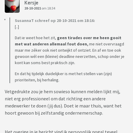
Kersje
28-10-2021
om 18:34
SusannaT schreef op 28-10-2021 om 18:16:
[..]
Dat ie weet hoe het zit,
geen tirades over me heen gooit
met wat anderen allemaal fout doen,
me niet overvraagd
maar me zéker ook niet ontwijkt of ontziet. En af en toe ook
gewoon wél een (kleine) deadline neerzetten, schop onder je
kont kan soms best praktisch zijn.
En dat hij tijdelijk duidelijker is met het stellen van (zijn)
prioriteiten, bij herhaling.
Vetgedrukte zou je hem sowieso kunnen melden lijkt mij,
niet erg professioneel om dat richting een andere
medewerker te doen (jij dus). Doet ie maar thuis, want het
hoort gewoon bij zelfstandig ondernemerschap.
Het overige in je bericht vind ik persoonlijk nogal teveel