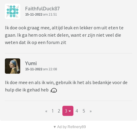
FaithfulDuck87
15-11-2022
om 21:51
Ik doe ook graag mee, altijd leuk en lekker om uit eten te
gaan. Ik ga hem ook niet delen, want er zijn niet veel die
weten dat ik op een forum zit
Yumi
15-11-2022
om 22:08
Ik doe mee en als ik win, gebruik ik het als bedankje voor de
hulp die ik gehad heb
«
1
2
3
4
5
»
▼ Ad by Refinery89