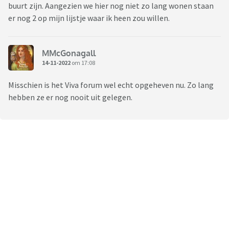
buurt zijn. Aangezien we hier nog niet zo lang wonen staan
eens... Zou jij gaan voor een restaurant in de buurt of juist een
er nog 2 op mijn lijstje waar ik heen zou willen.
restaurant waar je nog niet eerder bent geweest?
MMcGonagall
14-11-2022
om 17:08
Misschien is het Viva forum wel echt opgeheven nu. Zo lang
hebben ze er nog nooit uit gelegen.