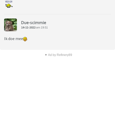
Due-scimmie
14-11-2022
om 19:51
Ik doe mee
.
▼ Ad by Refinery89