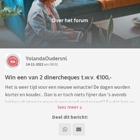
Over het forum
YolandaOudersnl
14-11-2022
om 08:02
Win een van 2 dinercheques t.w.v. €100,-
Het is weer tijd voor een nieuwe winactie! De dagen worden
korter en kouder... Dan is er toch niets fijner dan 's avonds
lekker uit eten te gaan in een goed restaurant? En dat kan nu
op kosten van Viafora! Lekker vooruitzicht, met de
feestdagen op komst!
Deel dit bericht:
Dit keer geven we maar liefst twee dinercheques weg, ter
waarde van €100,- per winnaar. De bon kun je besteden in een