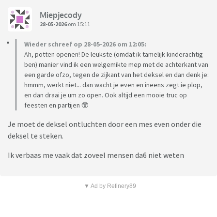
Miepjecody
28-05-2026
om 15:11
Wieder schreef op 28-05-2026 om 12:05:
Ah, potten openen! De leukste (omdat ik tamelijk kinderachtig
ben) manier vind ik een welgemikte mep met de achterkant van
een garde ofzo, tegen de zijkant van het deksel en dan denk je:
hmmm, werkt niet... dan wacht je even en ineens zegt ie plop,
en dan draai je um zo open. Ook altijd een mooie truc op
feesten en partijen 🥸
Je moet de deksel ontluchten door een mes even onder die
deksel te steken.
Ik verbaas me vaak dat zoveel mensen da6 niet weten
▼ Ad by Refinery89