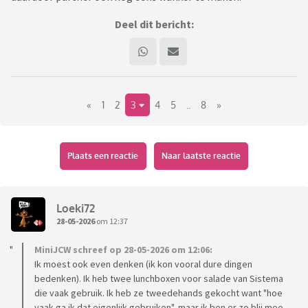
Deel dit bericht:
«
1
2
3
4
5
..
8
»
Plaats een reactie
Naar laatste reactie
Loeki72
28-05-2026
om 12:37
MiniJCW schreef op 28-05-2026 om 12:06:
Ik moest ook even denken (ik kon vooral dure dingen
bedenken). Ik heb twee lunchboxen voor salade van Sistema
die vaak gebruik. Ik heb ze tweedehands gekocht want "hoe
vaak ga ik dat eigenlijk gebruiken", maar ik ben er zo blij mee.