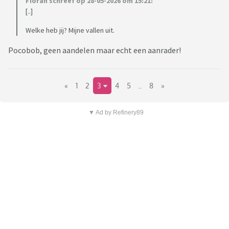
Fiorah schreef op 28-05-2026 om 15:21:
[..]
Welke heb jij? Mijne vallen uit.
Pocobob, geen aandelen maar echt een aanrader!
«
1
2
3
4
5
..
8
»
▼ Ad by Refinery89