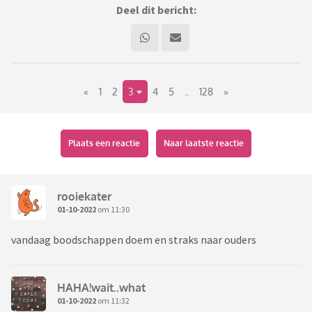
Deel dit bericht:
«
1
2
3
4
5
..
128
»
Plaats een reactie
Naar laatste reactie
rooiekater
01-10-2022
om 11:30
vandaag boodschappen doem en straks naar ouders
HAHA!wait..what
01-10-2022
om 11:32