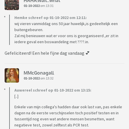
HAHA!wait..what
01-10-2022
om 13:31
Hemke schreef op 01-10-2022 om 12:11:
wij vieren vanmiddag ons 50 jaar huwelijk,is gedeeltelijk een
buitengebeuren.
Zal mij benieuwen wat er voor ons is georganiseerd ,er zit in
iedere geval een boswandeling met ????.in.
Gefeliciteerd! Een hele fijne dag vandaag 💕
MMcGonagall
01-10-2022
om 13:32
Auwereel schreef op 01-10-2022 om 13:15:
[..]
Enkele van mijn collega's hadden daar ook last van, pas enkele
dagen na de eerste verschijnselen toch positief testen en in
tussentijd nog even wat andere mensen besmetten, want
negatieve test, zowel zelftest als PCR test.