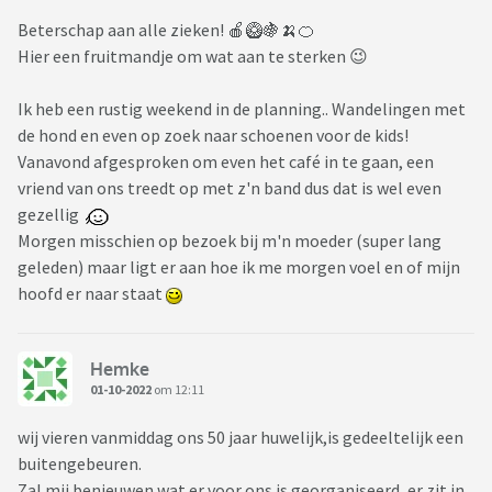
Beterschap aan alle zieken! 🍎🥝🍇🍌🍊
Hier een fruitmandje om wat aan te sterken 😉
Ik heb een rustig weekend in de planning.. Wandelingen met
de hond en even op zoek naar schoenen voor de kids!
Vanavond afgesproken om even het café in te gaan, een
vriend van ons treedt op met z'n band dus dat is wel even
gezellig
Morgen misschien op bezoek bij m'n moeder (super lang
geleden) maar ligt er aan hoe ik me morgen voel en of mijn
hoofd er naar staat
Hemke
01-10-2022
om 12:11
wij vieren vanmiddag ons 50 jaar huwelijk,is gedeeltelijk een
buitengebeuren.
Zal mij benieuwen wat er voor ons is georganiseerd ,er zit in