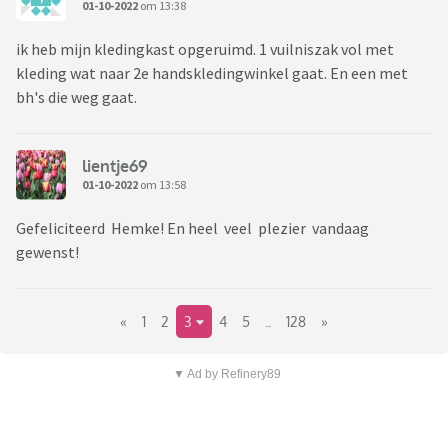
01-10-2022
om 13:38
ik heb mijn kledingkast opgeruimd. 1 vuilniszak vol met
kleding wat naar 2e handskledingwinkel gaat. En een met
bh's die weg gaat.
lientje69
01-10-2022
om 13:58
Gefeliciteerd Hemke! En heel veel plezier vandaag
gewenst!
«
1
2
3
4
5
..
128
»
▼ Ad by Refinery89